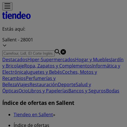
Estás aquí:
Sallent - 28001
Destacados
Hiper-Supermercados
Hogar y Muebles
Jardín
y Bricolaje
Ropa, Zapatos y Complementos
Informática y
Electrónica
Juguetes y Bebés
Coches, Motos y
Recambios
Perfumerías y
Belleza
Viajes
Restauración
Deporte
Salud y
Ópticas
Ocio
Libros y Papelerías
Bancos y Seguros
Bodas
Índice de ofertas en Sallent
Tiendeo en Sallent
»
Índice de ofertas