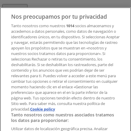
Contacto
Nos preocupamos por tu privacidad
Tanto nosotros como nuestros
1014
socios almacenamos y
accedemos a datos personales, como datos de navegación o
Contacto comercial y de marketing
identificadores únicos, en tu dispositivo. Si seleccionas Aceptar
Tienda mal colocada en el mapa
y navegar, estarás permitiendo que las tecnologías de rastreo
Notificar un folleto
apoyen los propósitos que se muestran en «nosotros y
¿Encontraste un problema en la web o en la
nuestros socios tratamos datos para proporcionar». Si
aplicación?
seleccionas Rechazar o retiras tu consentimiento, los
deshabilitarás. Si se deshabilitan los rastreadores, parte del
contenido y los anuncios que ves podrían dejar de ser
Índices
relevantes para ti. Puedes volver a acceder a este menú para
cambiar tus opciones o retirar el consentimiento en cualquier
momento haciendo clic en el enlace «Gestionar las
preferencias» que aparece en el en la parte inferior de la
Marcas
página web. Tus opciones tendrán efecto dentro de nuestro
Marcas locales
Sitio web. Para saber más, consulta nuestra política de
privacidad.
Negocios
Cookie policy
Tanto nosotros como nuestros asociados tratamos
Negocios cercanos
los datos para proporcionar:
Productos
Productos locales
Utilizar datos de localización geográfica precisa. Analizar