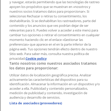
y navegar, estarás permitiendo que las tecnologías de rastreo
Contacto comercial y de marketing
apoyen los propósitos que se muestran en «nosotros y
Tienda mal colocada en el mapa
nuestros socios tratamos datos para proporcionar». Si
Notificar un folleto
seleccionas Rechazar o retiras tu consentimiento, los
deshabilitarás. Si se deshabilitan los rastreadores, parte del
¿Encontraste un problema en la web o en la
contenido y los anuncios que ves podrían dejar de ser
aplicación?
relevantes para ti. Puedes volver a acceder a este menú para
cambiar tus opciones o retirar el consentimiento en cualquier
momento haciendo clic en el enlace «Gestionar las
Índices
preferencias» que aparece en el en la parte inferior de la
página web. Tus opciones tendrán efecto dentro de nuestro
Sitio web. Para saber más, consulta nuestra política de
Marcas
privacidad.
Cookie policy
Tanto nosotros como nuestros asociados tratamos
Negocios
los datos para proporcionar:
Negocios cercanos
Productos
Utilizar datos de localización geográfica precisa. Analizar
activamente las características del dispositivo para su
Ciudades
identificación. Almacenar la información en un dispositivo y/o
acceder a ella. Publicidad y contenido personalizados,
Descargar la APP Tiendeo
medición de publicidad y contenido, investigación de
audiencia y desarrollo de servicios.
Lista de asociados (proveedores)