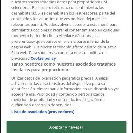
¿Encontraste un problema en la web o en la
nuestros socios tratamos datos para proporcionar». Si
aplicación?
seleccionas Rechazar o retiras tu consentimiento, los
deshabilitarás. Si se deshabilitan los rastreadores, parte del
contenido y los anuncios que ves podrían dejar de ser
Índices
relevantes para ti. Puedes volver a acceder a este menú para
cambiar tus opciones o retirar el consentimiento en cualquier
momento haciendo clic en el enlace «Gestionar las
preferencias» que aparece en el en la parte inferior de la
Marcas
página web. Tus opciones tendrán efecto dentro de nuestro
Marcas locales
Sitio web. Para saber más, consulta nuestra política de
Negocios
privacidad.
Cookie policy
Tanto nosotros como nuestros asociados tratamos
Negocios cercanos
los datos para proporcionar:
Productos
Productos locales
Utilizar datos de localización geográfica precisa. Analizar
activamente las características del dispositivo para su
Ciudades
identificación. Almacenar la información en un dispositivo y/o
acceder a ella. Publicidad y contenido personalizados,
Descargar la APP Tiendeo
medición de publicidad y contenido, investigación de
audiencia y desarrollo de servicios.
Lista de asociados (proveedores)
Aceptar y navegar