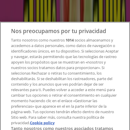
Noticias y prensa
Trabaja con nosotros
Contacto
Nos preocupamos por tu privacidad
Tanto nosotros como nuestros
1014
socios almacenamos y
accedemos a datos personales, como datos de navegación o
Contacto comercial y de marketing
identificadores únicos, en tu dispositivo. Si seleccionas Aceptar
Tienda mal colocada en el mapa
y navegar, estarás permitiendo que las tecnologías de rastreo
Notificar un folleto
apoyen los propósitos que se muestran en «nosotros y
¿Encontraste un problema en la web o en la
nuestros socios tratamos datos para proporcionar». Si
aplicación?
seleccionas Rechazar o retiras tu consentimiento, los
deshabilitarás. Si se deshabilitan los rastreadores, parte del
contenido y los anuncios que ves podrían dejar de ser
Índices
relevantes para ti. Puedes volver a acceder a este menú para
cambiar tus opciones o retirar el consentimiento en cualquier
momento haciendo clic en el enlace «Gestionar las
preferencias» que aparece en el en la parte inferior de la
Marcas
página web. Tus opciones tendrán efecto dentro de nuestro
Marcas locales
Sitio web. Para saber más, consulta nuestra política de
Negocios
privacidad.
Cookie policy
Tanto nosotros como nuestros asociados tratamos
Negocios cercanos