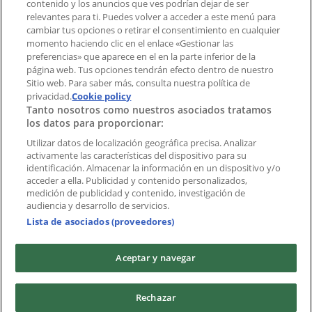
contenido y los anuncios que ves podrían dejar de ser
Índices
relevantes para ti. Puedes volver a acceder a este menú para
cambiar tus opciones o retirar el consentimiento en cualquier
momento haciendo clic en el enlace «Gestionar las
preferencias» que aparece en el en la parte inferior de la
Marcas
página web. Tus opciones tendrán efecto dentro de nuestro
Marcas locales
Sitio web. Para saber más, consulta nuestra política de
Negocios
privacidad.
Cookie policy
Tanto nosotros como nuestros asociados tratamos
Negocios cercanos
los datos para proporcionar:
Productos
Productos locales
Utilizar datos de localización geográfica precisa. Analizar
activamente las características del dispositivo para su
Ciudades
identificación. Almacenar la información en un dispositivo y/o
acceder a ella. Publicidad y contenido personalizados,
Descargar la APP Tiendeo
medición de publicidad y contenido, investigación de
audiencia y desarrollo de servicios.
Lista de asociados (proveedores)
Aceptar y navegar
Copyright © Tiendeo ® 2026 · Shopfully Marketing S.L.U. –
Rechazar
Palau de Mar – 08039 Barcelona, Spain