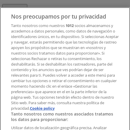
Contacto
Nos preocupamos por tu privacidad
Tanto nosotros como nuestros
1012
socios almacenamos y
accedemos a datos personales, como datos de navegación o
Contacto comercial y de marketing
identificadores únicos, en tu dispositivo. Si seleccionas Aceptar
Tienda mal colocada en el mapa
y navegar, estarás permitiendo que las tecnologías de rastreo
Notificar un folleto
apoyen los propósitos que se muestran en «nosotros y
¿Encontraste un problema en la web o en la
nuestros socios tratamos datos para proporcionar». Si
aplicación?
seleccionas Rechazar o retiras tu consentimiento, los
deshabilitarás. Si se deshabilitan los rastreadores, parte del
contenido y los anuncios que ves podrían dejar de ser
Índices
relevantes para ti. Puedes volver a acceder a este menú para
cambiar tus opciones o retirar el consentimiento en cualquier
momento haciendo clic en el enlace «Gestionar las
preferencias» que aparece en el en la parte inferior de la
Marcas
página web. Tus opciones tendrán efecto dentro de nuestro
Marcas locales
Sitio web. Para saber más, consulta nuestra política de
privacidad.
Negocios
Cookie policy
Tanto nosotros como nuestros asociados tratamos
Negocios cercanos
los datos para proporcionar:
Productos
Productos locales
Utilizar datos de localización geográfica precisa. Analizar