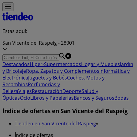
Estás aquí:
San Vicente del Raspeig - 28001
Destacados
Hiper-Supermercados
Hogar y Muebles
Jardín
y Bricolaje
Ropa, Zapatos y Complementos
Informática y
Electrónica
Juguetes y Bebés
Coches, Motos y
Recambios
Perfumerías y
Belleza
Viajes
Restauración
Deporte
Salud y
Ópticas
Ocio
Libros y Papelerías
Bancos y Seguros
Bodas
Índice de ofertas en San Vicente del Raspeig
Tiendeo en San Vicente del Raspeig
»
Índice de ofertas