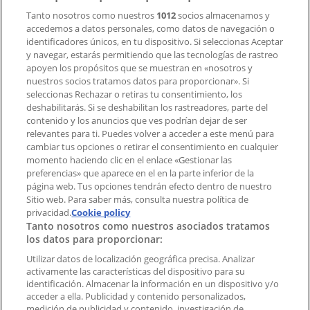
Tanto nosotros como nuestros
1012
socios almacenamos y
accedemos a datos personales, como datos de navegación o
Contacto comercial y de marketing
identificadores únicos, en tu dispositivo. Si seleccionas Aceptar
Tienda mal colocada en el mapa
y navegar, estarás permitiendo que las tecnologías de rastreo
Notificar un folleto
apoyen los propósitos que se muestran en «nosotros y
¿Encontraste un problema en la web o en la
nuestros socios tratamos datos para proporcionar». Si
aplicación?
seleccionas Rechazar o retiras tu consentimiento, los
deshabilitarás. Si se deshabilitan los rastreadores, parte del
contenido y los anuncios que ves podrían dejar de ser
Índices
relevantes para ti. Puedes volver a acceder a este menú para
cambiar tus opciones o retirar el consentimiento en cualquier
momento haciendo clic en el enlace «Gestionar las
preferencias» que aparece en el en la parte inferior de la
Marcas
página web. Tus opciones tendrán efecto dentro de nuestro
Marcas locales
Sitio web. Para saber más, consulta nuestra política de
Negocios
privacidad.
Cookie policy
Tanto nosotros como nuestros asociados tratamos
Negocios cercanos
los datos para proporcionar:
Productos
Productos locales
Utilizar datos de localización geográfica precisa. Analizar
activamente las características del dispositivo para su
Ciudades
identificación. Almacenar la información en un dispositivo y/o
acceder a ella. Publicidad y contenido personalizados,
Descargar la APP Tiendeo
medición de publicidad y contenido, investigación de