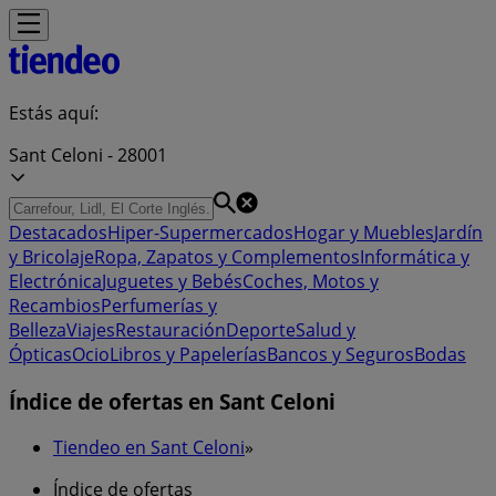
Estás aquí:
Sant Celoni - 28001
Destacados
Hiper-Supermercados
Hogar y Muebles
Jardín
y Bricolaje
Ropa, Zapatos y Complementos
Informática y
Electrónica
Juguetes y Bebés
Coches, Motos y
Recambios
Perfumerías y
Belleza
Viajes
Restauración
Deporte
Salud y
Ópticas
Ocio
Libros y Papelerías
Bancos y Seguros
Bodas
Índice de ofertas en Sant Celoni
Tiendeo en Sant Celoni
»
Índice de ofertas