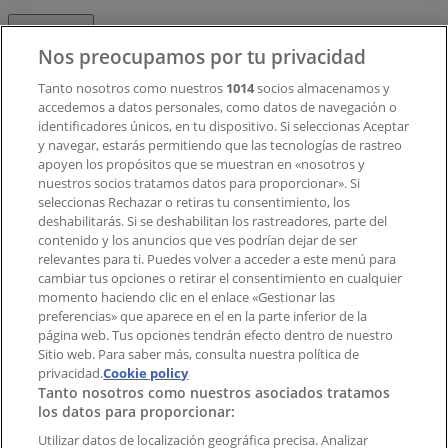
Contacto
Nos preocupamos por tu privacidad
Tanto nosotros como nuestros
1014
socios almacenamos y
accedemos a datos personales, como datos de navegación o
Contacto comercial y de marketing
identificadores únicos, en tu dispositivo. Si seleccionas Aceptar
Tienda mal colocada en el mapa
y navegar, estarás permitiendo que las tecnologías de rastreo
Notificar un folleto
apoyen los propósitos que se muestran en «nosotros y
¿Encontraste un problema en la web o en la
nuestros socios tratamos datos para proporcionar». Si
aplicación?
seleccionas Rechazar o retiras tu consentimiento, los
deshabilitarás. Si se deshabilitan los rastreadores, parte del
contenido y los anuncios que ves podrían dejar de ser
Índices
relevantes para ti. Puedes volver a acceder a este menú para
cambiar tus opciones o retirar el consentimiento en cualquier
momento haciendo clic en el enlace «Gestionar las
preferencias» que aparece en el en la parte inferior de la
Marcas
página web. Tus opciones tendrán efecto dentro de nuestro
Marcas locales
Sitio web. Para saber más, consulta nuestra política de
privacidad.
Negocios
Cookie policy
Tanto nosotros como nuestros asociados tratamos
Negocios cercanos
los datos para proporcionar:
Productos
Productos locales
Utilizar datos de localización geográfica precisa. Analizar