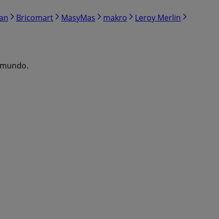
ran
Bricomart
MasyMas
makro
Leroy Merlin
l mundo.