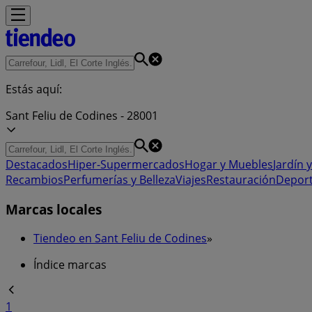
Estás aquí:
Sant Feliu de Codines - 28001
Destacados
Hiper-Supermercados
Hogar y Muebles
Jardín y
Recambios
Perfumerías y Belleza
Viajes
Restauración
Depor
Marcas locales
Tiendeo en Sant Feliu de Codines
»
Índice marcas
1