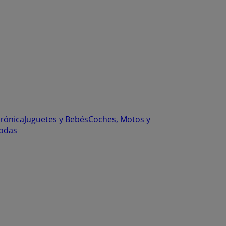
trónica
Juguetes y Bebés
Coches, Motos y
odas