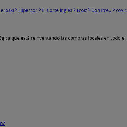
eroski
Hipercor
El Corte Inglés
Froiz
Bon Preu
covi
ógica que está reinventando las compras locales en todo e
ón?