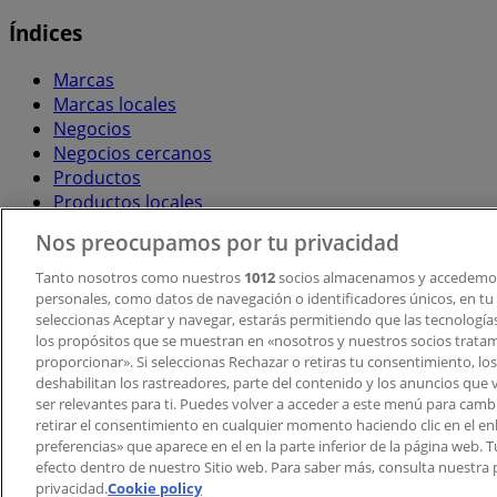
Índices
Marcas
Marcas locales
Negocios
Negocios cercanos
Productos
Productos locales
Ciudades
Nos preocupamos por tu privacidad
Descargar la APP Tiendeo
Tanto nosotros como nuestros
1012
socios almacenamos y accedemos
personales, como datos de navegación o identificadores únicos, en tu d
seleccionas Aceptar y navegar, estarás permitiendo que las tecnologí
los propósitos que se muestran en «nosotros y nuestros socios trata
proporcionar». Si seleccionas Rechazar o retiras tu consentimiento, los 
deshabilitan los rastreadores, parte del contenido y los anuncios que 
ser relevantes para ti. Puedes volver a acceder a este menú para camb
retirar el consentimiento en cualquier momento haciendo clic en el en
Copyright © Tiendeo ® 2026 · Shopfully Marketing S.L.U. –
preferencias» que aparece en el en la parte inferior de la página web.
efecto dentro de nuestro Sitio web. Para saber más, consulta nuestra p
Términos y condiciones
Política de privacidad
privacidad.
Cookie policy