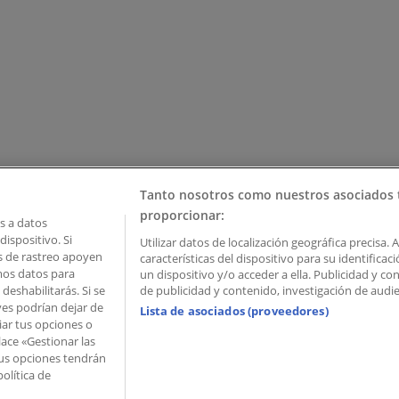
Tanto nosotros como nuestros asociados 
proporcionar:
 a datos
ispositivo. Si
Utilizar datos de localización geográfica precisa. 
as de rastreo apoyen
características del dispositivo para su identifica
mos datos para
un dispositivo y/o acceder a ella. Publicidad y c
deshabilitarás. Si se
de publicidad y contenido, investigación de audien
ves podrían dejar de
Lista de asociados (proveedores)
iar tus opciones o
lace «Gestionar las
 Palau de Mar – 08039 Barcelona, Spain
 Tus opciones tendrán
olítica de