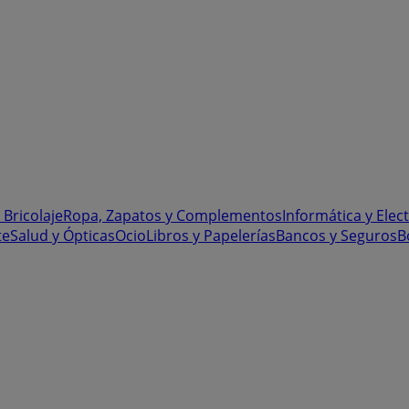
 Bricolaje
Ropa, Zapatos y Complementos
Informática y Elec
te
Salud y Ópticas
Ocio
Libros y Papelerías
Bancos y Seguros
B