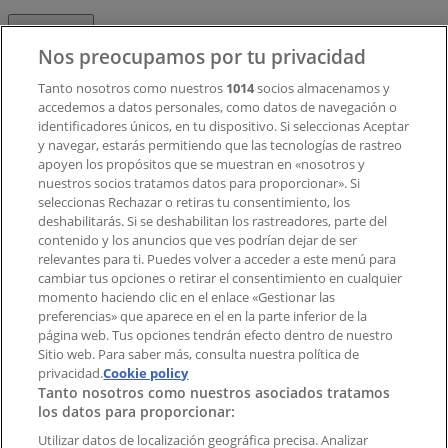
Contacto
Nos preocupamos por tu privacidad
Tanto nosotros como nuestros
1014
socios almacenamos y
accedemos a datos personales, como datos de navegación o
Contacto comercial y de marketing
identificadores únicos, en tu dispositivo. Si seleccionas Aceptar
Tienda mal colocada en el mapa
y navegar, estarás permitiendo que las tecnologías de rastreo
Notificar un folleto
apoyen los propósitos que se muestran en «nosotros y
¿Encontraste un problema en la web o en la
nuestros socios tratamos datos para proporcionar». Si
aplicación?
seleccionas Rechazar o retiras tu consentimiento, los
deshabilitarás. Si se deshabilitan los rastreadores, parte del
contenido y los anuncios que ves podrían dejar de ser
Índices
relevantes para ti. Puedes volver a acceder a este menú para
cambiar tus opciones o retirar el consentimiento en cualquier
momento haciendo clic en el enlace «Gestionar las
preferencias» que aparece en el en la parte inferior de la
Marcas
página web. Tus opciones tendrán efecto dentro de nuestro
Marcas locales
Sitio web. Para saber más, consulta nuestra política de
privacidad.
Negocios
Cookie policy
Tanto nosotros como nuestros asociados tratamos
Negocios cercanos
los datos para proporcionar:
Productos
Productos locales
Utilizar datos de localización geográfica precisa. Analizar