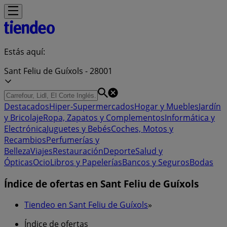
Estás aquí:
Sant Feliu de Guíxols - 28001
Destacados
Hiper-Supermercados
Hogar y Muebles
Jardín
y Bricolaje
Ropa, Zapatos y Complementos
Informática y
Electrónica
Juguetes y Bebés
Coches, Motos y
Recambios
Perfumerías y
Belleza
Viajes
Restauración
Deporte
Salud y
Ópticas
Ocio
Libros y Papelerías
Bancos y Seguros
Bodas
Índice de ofertas en Sant Feliu de Guíxols
Tiendeo en Sant Feliu de Guíxols
»
Índice de ofertas