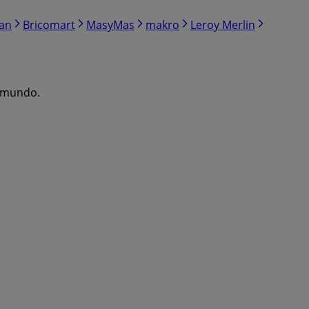
ran
Bricomart
MasyMas
makro
Leroy Merlin
l mundo.