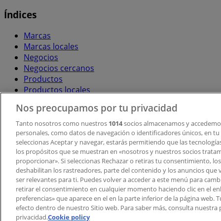
Índices
Marcas
Marcas locales
Negocios
Negocios cercanos
Productos
Productos locales
Ciudades
Nos preocupamos por tu privacidad
Descargar la APP Tiendeo
Tanto nosotros como nuestros
1014
socios almacenamos y accedemos
personales, como datos de navegación o identificadores únicos, en tu d
seleccionas Aceptar y navegar, estarás permitiendo que las tecnologí
los propósitos que se muestran en «nosotros y nuestros socios trata
proporcionar». Si seleccionas Rechazar o retiras tu consentimiento, los 
deshabilitan los rastreadores, parte del contenido y los anuncios que 
ser relevantes para ti. Puedes volver a acceder a este menú para camb
retirar el consentimiento en cualquier momento haciendo clic en el en
Copyright © Tiendeo ® 2026 · Shopfully Marketing S.L.U. –
preferencias» que aparece en el en la parte inferior de la página web.
efecto dentro de nuestro Sitio web. Para saber más, consulta nuestra p
Términos y condiciones
Política de privacidad
privacidad.
Cookie policy