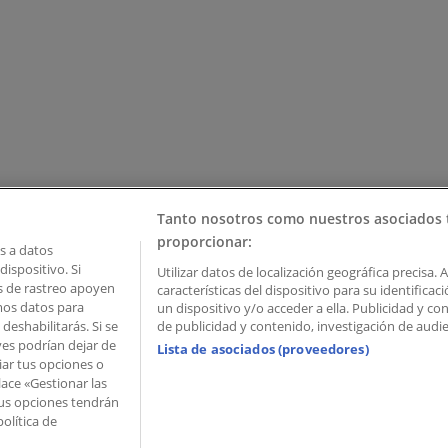
Tanto nosotros como nuestros asociados 
proporcionar:
 a datos
ispositivo. Si
Utilizar datos de localización geográfica precisa. 
as de rastreo apoyen
características del dispositivo para su identifica
mos datos para
un dispositivo y/o acceder a ella. Publicidad y c
deshabilitarás. Si se
de publicidad y contenido, investigación de audien
ves podrían dejar de
Lista de asociados (proveedores)
iar tus opciones o
lace «Gestionar las
 Palau de Mar – 08039 Barcelona, Spain
 Tus opciones tendrán
olítica de