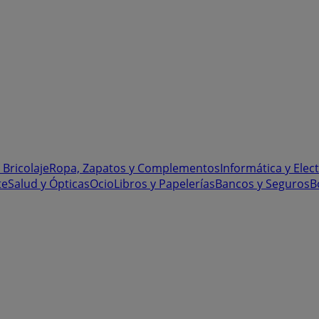
 Bricolaje
Ropa, Zapatos y Complementos
Informática y Elec
te
Salud y Ópticas
Ocio
Libros y Papelerías
Bancos y Seguros
B