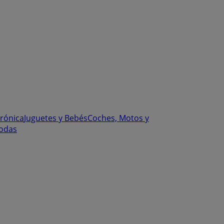
trónica
Juguetes y Bebés
Coches, Motos y
odas