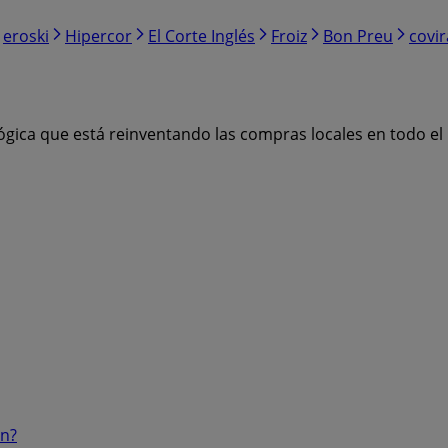
eroski
Hipercor
El Corte Inglés
Froiz
Bon Preu
covi
ógica que está reinventando las compras locales en todo e
ón?