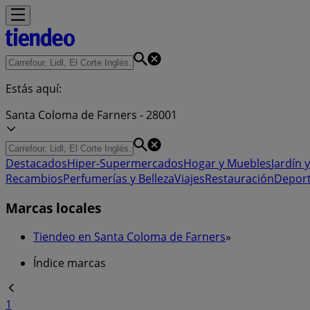
Estás aquí:
Santa Coloma de Farners - 28001
Destacados
Hiper-Supermercados
Hogar y Muebles
Jardín y
Recambios
Perfumerías y Belleza
Viajes
Restauración
Depor
Marcas locales
Tiendeo en Santa Coloma de Farners
»
Índice marcas
1