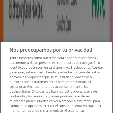
¿Qué hacemos?
Soluciones para empresas
Noticias y prensa
Trabaja con nosotros
Contacto
Nos preocupamos por tu privacidad
Tanto nosotros como nuestros
1014
socios almacenamos y
accedemos a datos personales, como datos de navegación o
Contacto comercial y de marketing
identificadores únicos, en tu dispositivo. Si seleccionas Aceptar
Tienda mal colocada en el mapa
y navegar, estarás permitiendo que las tecnologías de rastreo
Notificar un folleto
apoyen los propósitos que se muestran en «nosotros y
¿Encontraste un problema en la web o en la
nuestros socios tratamos datos para proporcionar». Si
aplicación?
seleccionas Rechazar o retiras tu consentimiento, los
deshabilitarás. Si se deshabilitan los rastreadores, parte del
contenido y los anuncios que ves podrían dejar de ser
Índices
relevantes para ti. Puedes volver a acceder a este menú para
cambiar tus opciones o retirar el consentimiento en cualquier
momento haciendo clic en el enlace «Gestionar las