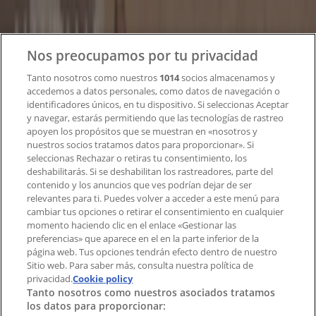
Trabaja con nosotros
Contacto
Nos preocupamos por tu privacidad
Tanto nosotros como nuestros
1014
socios almacenamos y
accedemos a datos personales, como datos de navegación o
Contacto comercial y de marketing
identificadores únicos, en tu dispositivo. Si seleccionas Aceptar
Tienda mal colocada en el mapa
y navegar, estarás permitiendo que las tecnologías de rastreo
Notificar un folleto
apoyen los propósitos que se muestran en «nosotros y
¿Encontraste un problema en la web o en la
nuestros socios tratamos datos para proporcionar». Si
aplicación?
seleccionas Rechazar o retiras tu consentimiento, los
deshabilitarás. Si se deshabilitan los rastreadores, parte del
contenido y los anuncios que ves podrían dejar de ser
Índices
relevantes para ti. Puedes volver a acceder a este menú para
cambiar tus opciones o retirar el consentimiento en cualquier
momento haciendo clic en el enlace «Gestionar las
preferencias» que aparece en el en la parte inferior de la
Marcas
página web. Tus opciones tendrán efecto dentro de nuestro
Marcas locales
Sitio web. Para saber más, consulta nuestra política de
Negocios
privacidad.
Cookie policy
Tanto nosotros como nuestros asociados tratamos
Negocios cercanos
los datos para proporcionar:
Productos