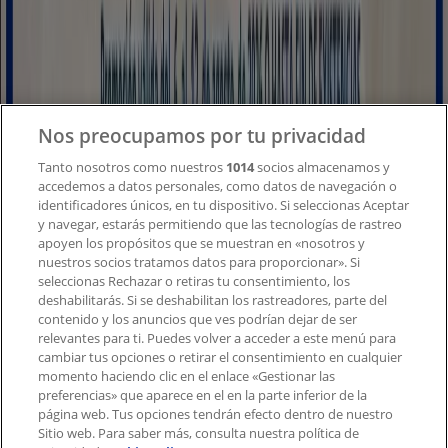
Soluciones para empresas
Noticias y prensa
Trabaja con nosotros
Contacto
Nos preocupamos por tu privacidad
Tanto nosotros como nuestros
1014
socios almacenamos y
accedemos a datos personales, como datos de navegación o
Contacto comercial y de marketing
identificadores únicos, en tu dispositivo. Si seleccionas Aceptar
Tienda mal colocada en el mapa
y navegar, estarás permitiendo que las tecnologías de rastreo
Notificar un folleto
apoyen los propósitos que se muestran en «nosotros y
¿Encontraste un problema en la web o en la
nuestros socios tratamos datos para proporcionar». Si
aplicación?
seleccionas Rechazar o retiras tu consentimiento, los
deshabilitarás. Si se deshabilitan los rastreadores, parte del
contenido y los anuncios que ves podrían dejar de ser
Índices
relevantes para ti. Puedes volver a acceder a este menú para
cambiar tus opciones o retirar el consentimiento en cualquier
momento haciendo clic en el enlace «Gestionar las
preferencias» que aparece en el en la parte inferior de la
Marcas
página web. Tus opciones tendrán efecto dentro de nuestro
Marcas locales
Sitio web. Para saber más, consulta nuestra política de