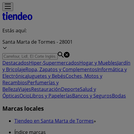
Estás aquí:
Santa Marta de Tormes - 28001
Destacados
Hiper-Supermercados
Hogar y Muebles
Jardín
y Bricolaje
Ropa, Zapatos y Complementos
Informática y
Electrónica
Juguetes y Bebés
Coches, Motos y
Recambios
Perfumerías y
Belleza
Viajes
Restauración
Deporte
Salud y
Ópticas
Ocio
Libros y Papelerías
Bancos y Seguros
Bodas
Marcas locales
Tiendeo en Santa Marta de Tormes
»
Índice marcas