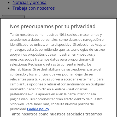
Noticias y prensa
Trabaja con nosotros
Contacto
Nos preocupamos por tu privacidad
Tanto nosotros como nuestros
1014
socios almacenamos y
accedemos a datos personales, como datos de navegación o
Contacto comercial y de marketing
identificadores únicos, en tu dispositivo. Si seleccionas Aceptar
Tienda mal colocada en el mapa
y navegar, estarás permitiendo que las tecnologías de rastreo
Notificar un folleto
apoyen los propósitos que se muestran en «nosotros y
¿Encontraste un problema en la web o en la
nuestros socios tratamos datos para proporcionar». Si
aplicación?
seleccionas Rechazar o retiras tu consentimiento, los
deshabilitarás. Si se deshabilitan los rastreadores, parte del
contenido y los anuncios que ves podrían dejar de ser
Índices
relevantes para ti. Puedes volver a acceder a este menú para
cambiar tus opciones o retirar el consentimiento en cualquier
momento haciendo clic en el enlace «Gestionar las
preferencias» que aparece en el en la parte inferior de la
Marcas
página web. Tus opciones tendrán efecto dentro de nuestro
Marcas locales
Sitio web. Para saber más, consulta nuestra política de
privacidad.
Negocios
Cookie policy
Tanto nosotros como nuestros asociados tratamos
Negocios cercanos