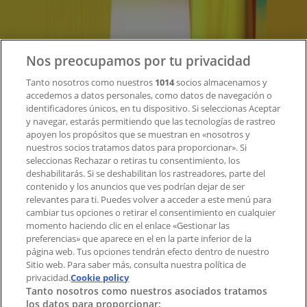
Trabaja con nosotros
Contacto
Nos preocupamos por tu privacidad
Tanto nosotros como nuestros
1014
socios almacenamos y
accedemos a datos personales, como datos de navegación o
Contacto comercial y de marketing
identificadores únicos, en tu dispositivo. Si seleccionas Aceptar
Tienda mal colocada en el mapa
y navegar, estarás permitiendo que las tecnologías de rastreo
Notificar un folleto
apoyen los propósitos que se muestran en «nosotros y
¿Encontraste un problema en la web o en la
nuestros socios tratamos datos para proporcionar». Si
aplicación?
seleccionas Rechazar o retiras tu consentimiento, los
deshabilitarás. Si se deshabilitan los rastreadores, parte del
contenido y los anuncios que ves podrían dejar de ser
Índices
relevantes para ti. Puedes volver a acceder a este menú para
cambiar tus opciones o retirar el consentimiento en cualquier
momento haciendo clic en el enlace «Gestionar las
preferencias» que aparece en el en la parte inferior de la
Marcas
página web. Tus opciones tendrán efecto dentro de nuestro
Marcas locales
Sitio web. Para saber más, consulta nuestra política de
Negocios
privacidad.
Cookie policy
Tanto nosotros como nuestros asociados tratamos
Negocios cercanos
los datos para proporcionar: