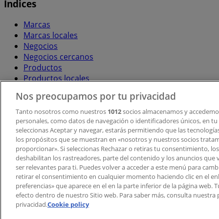
Índices
Marcas
Marcas locales
Negocios
Negocios cercanos
Productos
Productos locales
Ciudades
Nos preocupamos por tu privacidad
Descargar la APP Tiendeo
Tanto nosotros como nuestros
1012
socios almacenamos y accedemos
personales, como datos de navegación o identificadores únicos, en tu d
seleccionas Aceptar y navegar, estarás permitiendo que las tecnologí
los propósitos que se muestran en «nosotros y nuestros socios trata
proporcionar». Si seleccionas Rechazar o retiras tu consentimiento, los 
deshabilitan los rastreadores, parte del contenido y los anuncios que 
ser relevantes para ti. Puedes volver a acceder a este menú para camb
retirar el consentimiento en cualquier momento haciendo clic en el en
Copyright © Tiendeo ® 2026 · Shopfully Marketing S.L.U. –
preferencias» que aparece en el en la parte inferior de la página web.
efecto dentro de nuestro Sitio web. Para saber más, consulta nuestra p
Términos y condiciones
Política de privacidad
privacidad.
Cookie policy
Gestionar cookies