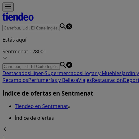
Estás aquí:
Sentmenat - 28001
Destacados
Hiper-Supermercados
Hogar y Muebles
Jardín y
Recambios
Perfumerías y Belleza
Viajes
Restauración
Depor
Índice de ofertas en Sentmenat
Tiendeo en Sentmenat
»
Índice de ofertas
1