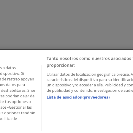
Tanto nosotros como nuestros asociados 
proporcionar:
 a datos
ispositivo. Si
Utilizar datos de localización geográfica precisa. 
as de rastreo apoyen
características del dispositivo para su identifica
mos datos para
un dispositivo y/o acceder a ella. Publicidad y c
deshabilitarás. Si se
de publicidad y contenido, investigación de audien
ves podrían dejar de
Lista de asociados (proveedores)
iar tus opciones o
lace «Gestionar las
 Palau de Mar – 08039 Barcelona, Spain
 Tus opciones tendrán
olítica de