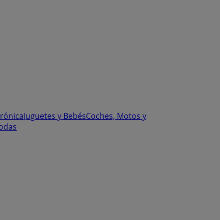
trónica
Juguetes y Bebés
Coches, Motos y
odas