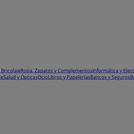
 Bricolaje
Ropa, Zapatos y Complementos
Informática y Elec
te
Salud y Ópticas
Ocio
Libros y Papelerías
Bancos y Seguros
B