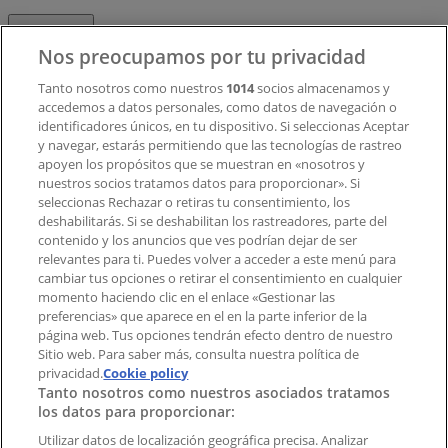
Contacto
Nos preocupamos por tu privacidad
Tanto nosotros como nuestros
1014
socios almacenamos y
accedemos a datos personales, como datos de navegación o
Contacto comercial y de marketing
identificadores únicos, en tu dispositivo. Si seleccionas Aceptar
Tienda mal colocada en el mapa
y navegar, estarás permitiendo que las tecnologías de rastreo
Notificar un folleto
apoyen los propósitos que se muestran en «nosotros y
¿Encontraste un problema en la web o en la
nuestros socios tratamos datos para proporcionar». Si
aplicación?
seleccionas Rechazar o retiras tu consentimiento, los
deshabilitarás. Si se deshabilitan los rastreadores, parte del
contenido y los anuncios que ves podrían dejar de ser
Índices
relevantes para ti. Puedes volver a acceder a este menú para
cambiar tus opciones o retirar el consentimiento en cualquier
momento haciendo clic en el enlace «Gestionar las
preferencias» que aparece en el en la parte inferior de la
Marcas
página web. Tus opciones tendrán efecto dentro de nuestro
Marcas locales
Sitio web. Para saber más, consulta nuestra política de
privacidad.
Negocios
Cookie policy
Tanto nosotros como nuestros asociados tratamos
Negocios cercanos
los datos para proporcionar:
Productos
Productos locales
Utilizar datos de localización geográfica precisa. Analizar