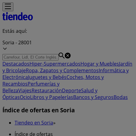
Estás aquí:
Soria - 28001
Destacados
Hiper-Supermercados
Hogar y Muebles
Jardín
y Bricolaje
Ropa, Zapatos y Complementos
Informática y
Electrónica
Juguetes y Bebés
Coches, Motos y
Recambios
Perfumerías y
Belleza
Viajes
Restauración
Deporte
Salud y
Ópticas
Ocio
Libros y Papelerías
Bancos y Seguros
Bodas
Índice de ofertas en Soria
Tiendeo en Soria
»
Índice de ofertas