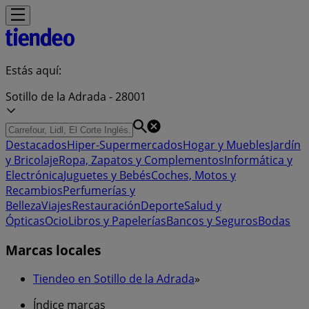
Estás aquí:
Sotillo de la Adrada - 28001
Destacados
Hiper-Supermercados
Hogar y Muebles
Jardín
y Bricolaje
Ropa, Zapatos y Complementos
Informática y
Electrónica
Juguetes y Bebés
Coches, Motos y
Recambios
Perfumerías y
Belleza
Viajes
Restauración
Deporte
Salud y
Ópticas
Ocio
Libros y Papelerías
Bancos y Seguros
Bodas
Marcas locales
Tiendeo en Sotillo de la Adrada
»
Índice marcas