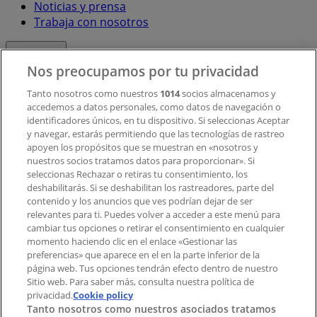
Noticias y prensa
Trabaja con nosotros
Contacto
Nos preocupamos por tu privacidad
Tanto nosotros como nuestros
1014
socios almacenamos y
accedemos a datos personales, como datos de navegación o
Contacto comercial y de marketing
identificadores únicos, en tu dispositivo. Si seleccionas Aceptar
Tienda mal colocada en el mapa
y navegar, estarás permitiendo que las tecnologías de rastreo
Notificar un folleto
apoyen los propósitos que se muestran en «nosotros y
¿Encontraste un problema en la web o en la
nuestros socios tratamos datos para proporcionar». Si
aplicación?
seleccionas Rechazar o retiras tu consentimiento, los
deshabilitarás. Si se deshabilitan los rastreadores, parte del
contenido y los anuncios que ves podrían dejar de ser
Índices
relevantes para ti. Puedes volver a acceder a este menú para
cambiar tus opciones o retirar el consentimiento en cualquier
momento haciendo clic en el enlace «Gestionar las
preferencias» que aparece en el en la parte inferior de la
Marcas
página web. Tus opciones tendrán efecto dentro de nuestro
Marcas locales
Sitio web. Para saber más, consulta nuestra política de
privacidad.
Negocios
Cookie policy
Tanto nosotros como nuestros asociados tratamos
Negocios cercanos