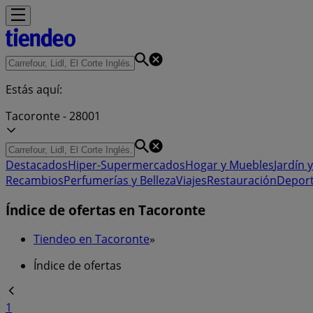
Estás aquí:
Tacoronte - 28001
Destacados
Hiper-Supermercados
Hogar y Muebles
Jardín y
Recambios
Perfumerías y Belleza
Viajes
Restauración
Depor
Índice de ofertas en Tacoronte
Tiendeo en Tacoronte
»
Índice de ofertas
1