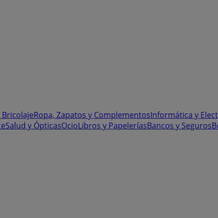
 Bricolaje
Ropa, Zapatos y Complementos
Informática y Elec
te
Salud y Ópticas
Ocio
Libros y Papelerías
Bancos y Seguros
B