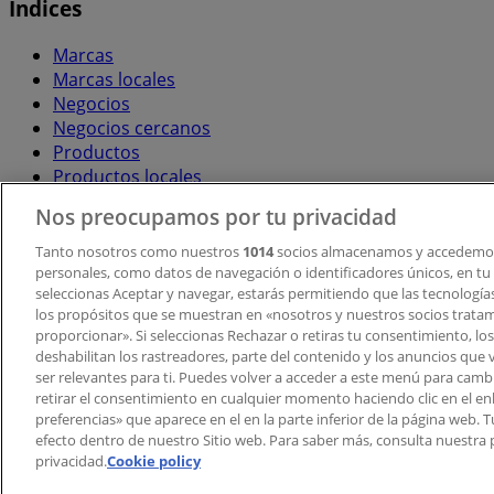
Índices
Marcas
Marcas locales
Negocios
Negocios cercanos
Productos
Productos locales
Ciudades
Nos preocupamos por tu privacidad
Descargar la APP Tiendeo
Tanto nosotros como nuestros
1014
socios almacenamos y accedemos
personales, como datos de navegación o identificadores únicos, en tu d
seleccionas Aceptar y navegar, estarás permitiendo que las tecnologí
los propósitos que se muestran en «nosotros y nuestros socios trata
proporcionar». Si seleccionas Rechazar o retiras tu consentimiento, los 
deshabilitan los rastreadores, parte del contenido y los anuncios que 
ser relevantes para ti. Puedes volver a acceder a este menú para camb
retirar el consentimiento en cualquier momento haciendo clic en el en
Copyright © Tiendeo ® 2026 · Shopfully Marketing S.L.U. –
preferencias» que aparece en el en la parte inferior de la página web.
efecto dentro de nuestro Sitio web. Para saber más, consulta nuestra p
Términos y condiciones
Política de privacidad
privacidad.
Cookie policy
Gestionar cookies