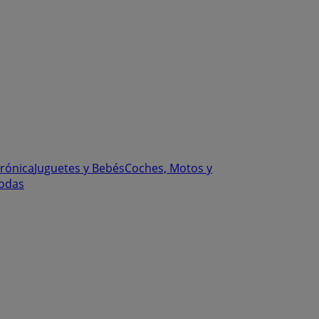
trónica
Juguetes y Bebés
Coches, Motos y
odas