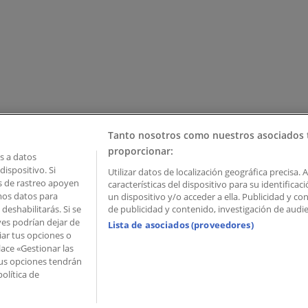
Tanto nosotros como nuestros asociados 
proporcionar:
 a datos
ispositivo. Si
Utilizar datos de localización geográfica precisa. 
as de rastreo apoyen
características del dispositivo para su identifica
mos datos para
un dispositivo y/o acceder a ella. Publicidad y c
deshabilitarás. Si se
de publicidad y contenido, investigación de audien
ves podrían dejar de
Lista de asociados (proveedores)
iar tus opciones o
lace «Gestionar las
 Palau de Mar – 08039 Barcelona, Spain
 Tus opciones tendrán
olítica de