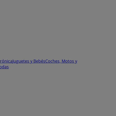
trónica
Juguetes y Bebés
Coches, Motos y
odas