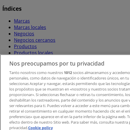
Índices
Marcas
Marcas locales
Negocios
Negocios cercanos
Productos
Productos locales
Ciudades
Nos preocupamos por tu privacidad
Descargar la APP Tiendeo
Tanto nosotros como nuestros
1012
socios almacenamos y accedemos
personales, como datos de navegación o identificadores únicos, en tu d
seleccionas Aceptar y navegar, estarás permitiendo que las tecnologí
los propósitos que se muestran en «nosotros y nuestros socios trata
proporcionar». Si seleccionas Rechazar o retiras tu consentimiento, los 
deshabilitan los rastreadores, parte del contenido y los anuncios que 
ser relevantes para ti. Puedes volver a acceder a este menú para camb
retirar el consentimiento en cualquier momento haciendo clic en el en
Copyright © Tiendeo ® 2026 · Shopfully Marketing S.L.U. –
preferencias» que aparece en el en la parte inferior de la página web.
efecto dentro de nuestro Sitio web. Para saber más, consulta nuestra p
Términos y condiciones
Política de privacidad
privacidad.
Cookie policy