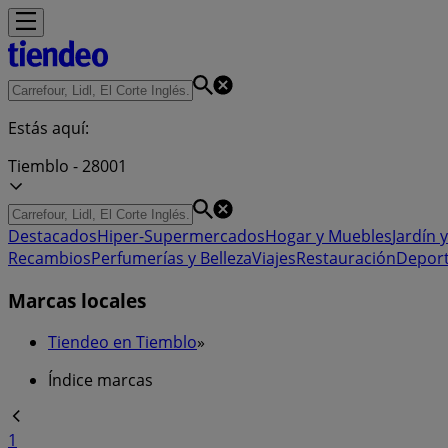
Estás aquí:
Tiemblo - 28001
Destacados
Hiper-Supermercados
Hogar y Muebles
Jardín y
Recambios
Perfumerías y Belleza
Viajes
Restauración
Depor
Marcas locales
Tiendeo en Tiemblo
»
Índice marcas
1