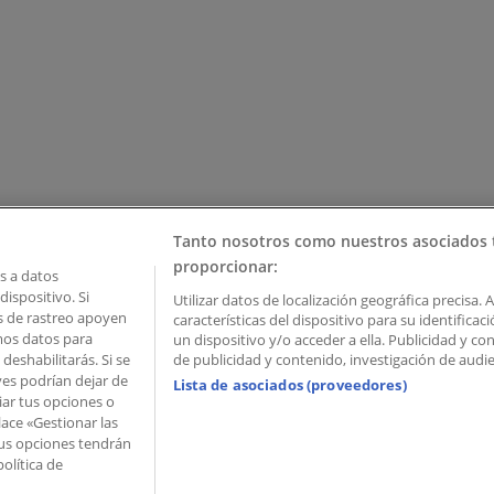
Tanto nosotros como nuestros asociados 
proporcionar:
 a datos
ispositivo. Si
Utilizar datos de localización geográfica precisa. 
as de rastreo apoyen
características del dispositivo para su identifica
mos datos para
un dispositivo y/o acceder a ella. Publicidad y c
deshabilitarás. Si se
de publicidad y contenido, investigación de audien
ves podrían dejar de
Lista de asociados (proveedores)
iar tus opciones o
lace «Gestionar las
 Palau de Mar – 08039 Barcelona, Spain
 Tus opciones tendrán
olítica de