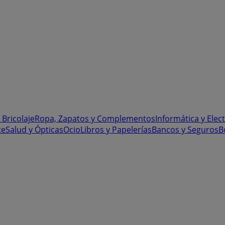
 Bricolaje
Ropa, Zapatos y Complementos
Informática y Elec
te
Salud y Ópticas
Ocio
Libros y Papelerías
Bancos y Seguros
B