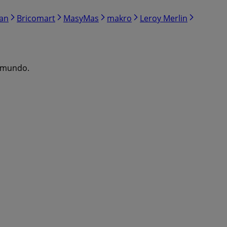
ran
Bricomart
MasyMas
makro
Leroy Merlin
l mundo.