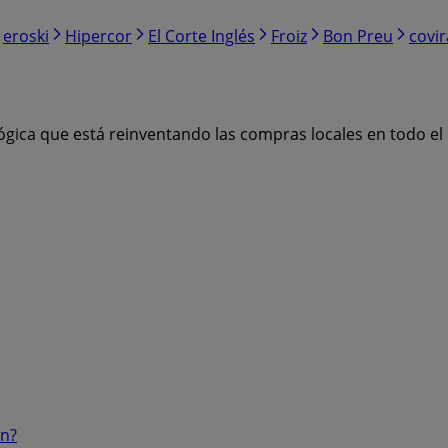
eroski
Hipercor
El Corte Inglés
Froiz
Bon Preu
covi
ógica que está reinventando las compras locales en todo e
ón?