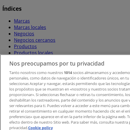
Índices
Marcas
Marcas locales
Negocios
Negocios cercanos
Productos
Productos locales
Ciudades
Nos preocupamos por tu privacidad
Descargar la APP Tiendeo
Tanto nosotros como nuestros
1014
socios almacenamos y accedemos
personales, como datos de navegación o identificadores únicos, en tu d
seleccionas Aceptar y navegar, estarás permitiendo que las tecnologí
los propósitos que se muestran en «nosotros y nuestros socios trata
proporcionar». Si seleccionas Rechazar o retiras tu consentimiento, los 
deshabilitan los rastreadores, parte del contenido y los anuncios que 
ser relevantes para ti. Puedes volver a acceder a este menú para camb
retirar el consentimiento en cualquier momento haciendo clic en el en
Copyright © Tiendeo ® 2026 · Shopfully Marketing S.L.U. –
preferencias» que aparece en el en la parte inferior de la página web.
efecto dentro de nuestro Sitio web. Para saber más, consulta nuestra p
Términos y condiciones
Política de privacidad
privacidad.
Cookie policy