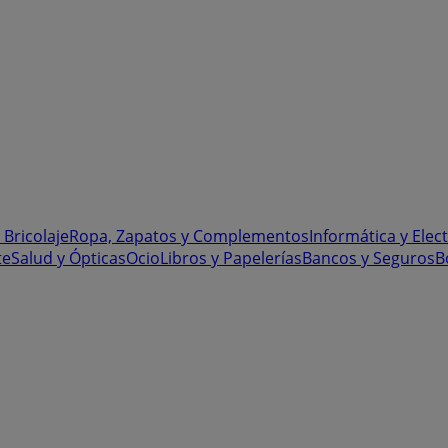
 Bricolaje
Ropa, Zapatos y Complementos
Informática y Elec
te
Salud y Ópticas
Ocio
Libros y Papelerías
Bancos y Seguros
B