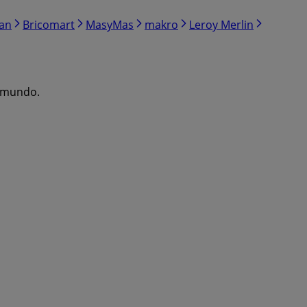
ran
Bricomart
MasyMas
makro
Leroy Merlin
l mundo.