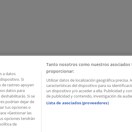
Tanto nosotros como nuestros asociados 
proporcionar:
 a datos
ispositivo. Si
Utilizar datos de localización geográfica precisa. 
as de rastreo apoyen
características del dispositivo para su identifica
mos datos para
un dispositivo y/o acceder a ella. Publicidad y c
deshabilitarás. Si se
de publicidad y contenido, investigación de audien
ves podrían dejar de
Lista de asociados (proveedores)
iar tus opciones o
lace «Gestionar las
 Palau de Mar – 08039 Barcelona, Spain
 Tus opciones tendrán
olítica de