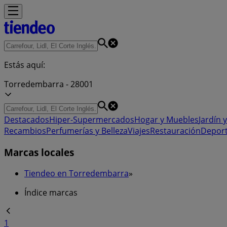
Estás aquí:
Torredembarra - 28001
Destacados
Hiper-Supermercados
Hogar y Muebles
Jardín y
Recambios
Perfumerías y Belleza
Viajes
Restauración
Depor
Marcas locales
Tiendeo en Torredembarra
»
Índice marcas
1