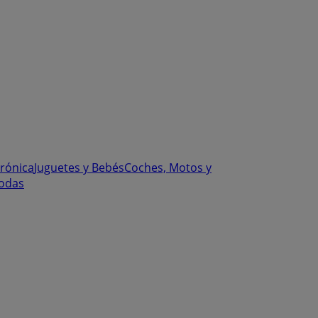
trónica
Juguetes y Bebés
Coches, Motos y
odas