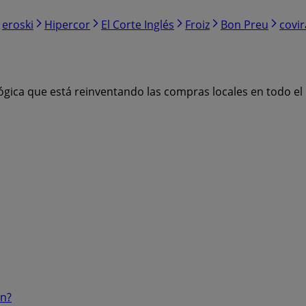
eroski
Hipercor
El Corte Inglés
Froiz
Bon Preu
covi
ógica que está reinventando las compras locales en todo e
ón?