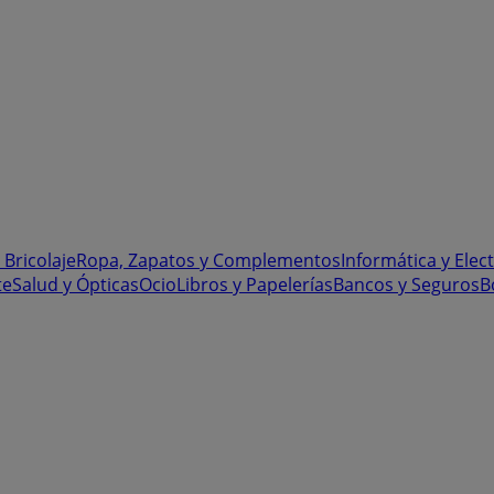
 Bricolaje
Ropa, Zapatos y Complementos
Informática y Elec
te
Salud y Ópticas
Ocio
Libros y Papelerías
Bancos y Seguros
B