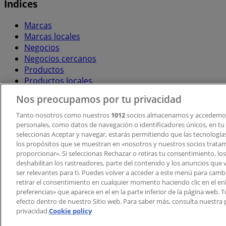
Índices
Marcas
Marcas locales
Negocios
Negocios cercanos
Productos
Productos locales
Ciudades
Nos preocupamos por tu privacidad
Descargar la APP Tiendeo
Tanto nosotros como nuestros
1012
socios almacenamos y accedemos
personales, como datos de navegación o identificadores únicos, en tu d
seleccionas Aceptar y navegar, estarás permitiendo que las tecnologí
los propósitos que se muestran en «nosotros y nuestros socios trata
proporcionar». Si seleccionas Rechazar o retiras tu consentimiento, los 
deshabilitan los rastreadores, parte del contenido y los anuncios que 
ser relevantes para ti. Puedes volver a acceder a este menú para camb
retirar el consentimiento en cualquier momento haciendo clic en el en
Copyright © Tiendeo ® 2026 · Shopfully Marketing S.L.U. –
preferencias» que aparece en el en la parte inferior de la página web.
efecto dentro de nuestro Sitio web. Para saber más, consulta nuestra p
Términos y condiciones
Política de privacidad
privacidad.
Cookie policy
Gestionar cookies