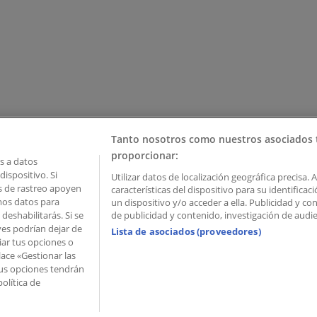
Tanto nosotros como nuestros asociados 
proporcionar:
 a datos
ispositivo. Si
Utilizar datos de localización geográfica precisa. 
as de rastreo apoyen
características del dispositivo para su identifica
mos datos para
un dispositivo y/o acceder a ella. Publicidad y c
deshabilitarás. Si se
de publicidad y contenido, investigación de audien
ves podrían dejar de
Lista de asociados (proveedores)
iar tus opciones o
lace «Gestionar las
 Palau de Mar – 08039 Barcelona, Spain
 Tus opciones tendrán
olítica de