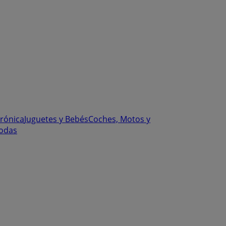
trónica
Juguetes y Bebés
Coches, Motos y
odas