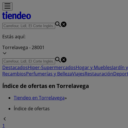
Estás aquí:
Torrelavega - 28001
Destacados
Hiper-Supermercados
Hogar y Muebles
Jardín y
Recambios
Perfumerías y Belleza
Viajes
Restauración
Depor
Índice de ofertas en Torrelavega
Tiendeo en Torrelavega
»
Índice de ofertas
1