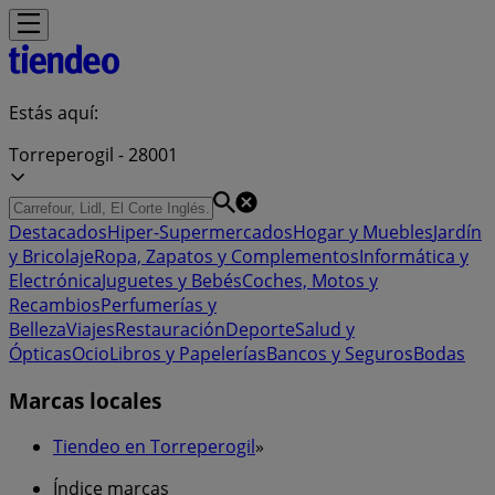
Estás aquí:
Torreperogil - 28001
Destacados
Hiper-Supermercados
Hogar y Muebles
Jardín
y Bricolaje
Ropa, Zapatos y Complementos
Informática y
Electrónica
Juguetes y Bebés
Coches, Motos y
Recambios
Perfumerías y
Belleza
Viajes
Restauración
Deporte
Salud y
Ópticas
Ocio
Libros y Papelerías
Bancos y Seguros
Bodas
Marcas locales
Tiendeo en Torreperogil
»
Índice marcas