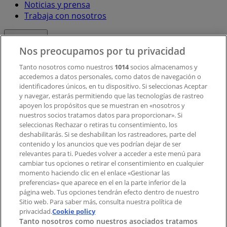
Noticias y prensa
Trabaja con nosotros
Contacto
Nos preocupamos por tu privacidad
Tanto nosotros como nuestros
1014
socios almacenamos y
accedemos a datos personales, como datos de navegación o
Contacto comercial y de marketing
identificadores únicos, en tu dispositivo. Si seleccionas Aceptar
Tienda mal colocada en el mapa
y navegar, estarás permitiendo que las tecnologías de rastreo
Notificar un folleto
apoyen los propósitos que se muestran en «nosotros y
¿Encontraste un problema en la web o en la
nuestros socios tratamos datos para proporcionar». Si
aplicación?
seleccionas Rechazar o retiras tu consentimiento, los
deshabilitarás. Si se deshabilitan los rastreadores, parte del
contenido y los anuncios que ves podrían dejar de ser
Índices
relevantes para ti. Puedes volver a acceder a este menú para
cambiar tus opciones o retirar el consentimiento en cualquier
momento haciendo clic en el enlace «Gestionar las
preferencias» que aparece en el en la parte inferior de la
Marcas
página web. Tus opciones tendrán efecto dentro de nuestro
Marcas locales
Sitio web. Para saber más, consulta nuestra política de
privacidad.
Negocios
Cookie policy
Tanto nosotros como nuestros asociados tratamos
Negocios cercanos