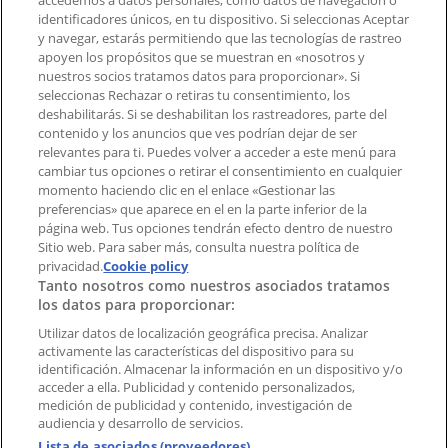
accedemos a datos personales, como datos de navegación o
Contacto comercial y de marketing
identificadores únicos, en tu dispositivo. Si seleccionas Aceptar
Tienda mal colocada en el mapa
y navegar, estarás permitiendo que las tecnologías de rastreo
Notificar un folleto
apoyen los propósitos que se muestran en «nosotros y
¿Encontraste un problema en la web o en la
nuestros socios tratamos datos para proporcionar». Si
aplicación?
seleccionas Rechazar o retiras tu consentimiento, los
deshabilitarás. Si se deshabilitan los rastreadores, parte del
contenido y los anuncios que ves podrían dejar de ser
Índices
relevantes para ti. Puedes volver a acceder a este menú para
cambiar tus opciones o retirar el consentimiento en cualquier
momento haciendo clic en el enlace «Gestionar las
preferencias» que aparece en el en la parte inferior de la
Marcas
página web. Tus opciones tendrán efecto dentro de nuestro
Marcas locales
Sitio web. Para saber más, consulta nuestra política de
Negocios
privacidad.
Cookie policy
Tanto nosotros como nuestros asociados tratamos
Negocios cercanos
los datos para proporcionar:
Productos
Productos locales
Utilizar datos de localización geográfica precisa. Analizar
activamente las características del dispositivo para su
Ciudades
identificación. Almacenar la información en un dispositivo y/o
acceder a ella. Publicidad y contenido personalizados,
Descargar la APP Tiendeo
medición de publicidad y contenido, investigación de
audiencia y desarrollo de servicios.
Lista de asociados (proveedores)