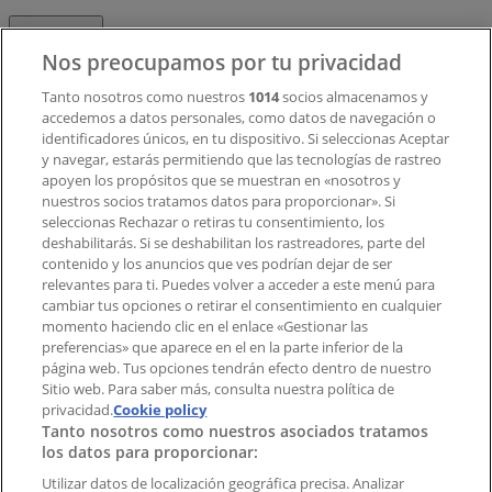
Contacto
Nos preocupamos por tu privacidad
Tanto nosotros como nuestros
1014
socios almacenamos y
accedemos a datos personales, como datos de navegación o
Contacto comercial y de marketing
identificadores únicos, en tu dispositivo. Si seleccionas Aceptar
Tienda mal colocada en el mapa
y navegar, estarás permitiendo que las tecnologías de rastreo
Notificar un folleto
apoyen los propósitos que se muestran en «nosotros y
¿Encontraste un problema en la web o en la
nuestros socios tratamos datos para proporcionar». Si
aplicación?
seleccionas Rechazar o retiras tu consentimiento, los
deshabilitarás. Si se deshabilitan los rastreadores, parte del
contenido y los anuncios que ves podrían dejar de ser
Índices
relevantes para ti. Puedes volver a acceder a este menú para
cambiar tus opciones o retirar el consentimiento en cualquier
momento haciendo clic en el enlace «Gestionar las
preferencias» que aparece en el en la parte inferior de la
Marcas
página web. Tus opciones tendrán efecto dentro de nuestro
Marcas locales
Sitio web. Para saber más, consulta nuestra política de
privacidad.
Negocios
Cookie policy
Tanto nosotros como nuestros asociados tratamos
Negocios cercanos
los datos para proporcionar:
Productos
Productos locales
Utilizar datos de localización geográfica precisa. Analizar