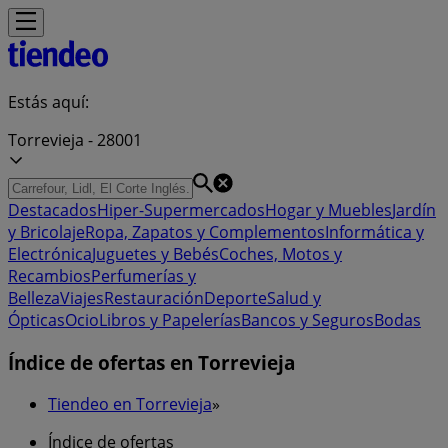
Estás aquí:
Torrevieja - 28001
Destacados
Hiper-Supermercados
Hogar y Muebles
Jardín
y Bricolaje
Ropa, Zapatos y Complementos
Informática y
Electrónica
Juguetes y Bebés
Coches, Motos y
Recambios
Perfumerías y
Belleza
Viajes
Restauración
Deporte
Salud y
Ópticas
Ocio
Libros y Papelerías
Bancos y Seguros
Bodas
Índice de ofertas en Torrevieja
Tiendeo en Torrevieja
»
Índice de ofertas