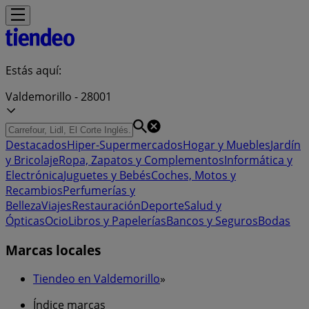
Estás aquí:
Valdemorillo - 28001
Destacados
Hiper-Supermercados
Hogar y Muebles
Jardín
y Bricolaje
Ropa, Zapatos y Complementos
Informática y
Electrónica
Juguetes y Bebés
Coches, Motos y
Recambios
Perfumerías y
Belleza
Viajes
Restauración
Deporte
Salud y
Ópticas
Ocio
Libros y Papelerías
Bancos y Seguros
Bodas
Marcas locales
Tiendeo en Valdemorillo
»
Índice marcas