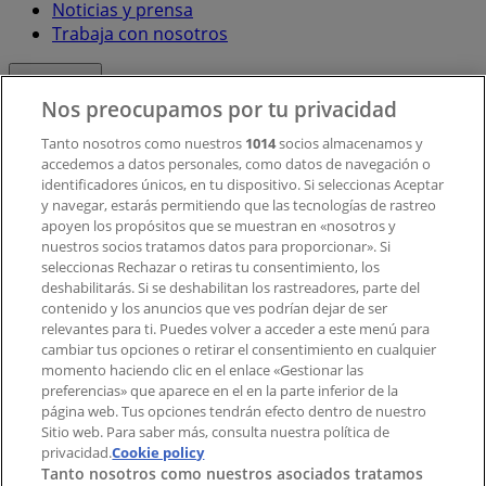
Noticias y prensa
Trabaja con nosotros
Contacto
Nos preocupamos por tu privacidad
Tanto nosotros como nuestros
1014
socios almacenamos y
accedemos a datos personales, como datos de navegación o
Contacto comercial y de marketing
identificadores únicos, en tu dispositivo. Si seleccionas Aceptar
Tienda mal colocada en el mapa
y navegar, estarás permitiendo que las tecnologías de rastreo
Notificar un folleto
apoyen los propósitos que se muestran en «nosotros y
¿Encontraste un problema en la web o en la
nuestros socios tratamos datos para proporcionar». Si
aplicación?
seleccionas Rechazar o retiras tu consentimiento, los
deshabilitarás. Si se deshabilitan los rastreadores, parte del
contenido y los anuncios que ves podrían dejar de ser
Índices
relevantes para ti. Puedes volver a acceder a este menú para
cambiar tus opciones o retirar el consentimiento en cualquier
momento haciendo clic en el enlace «Gestionar las
preferencias» que aparece en el en la parte inferior de la
Marcas
página web. Tus opciones tendrán efecto dentro de nuestro
Marcas locales
Sitio web. Para saber más, consulta nuestra política de
privacidad.
Negocios
Cookie policy
Tanto nosotros como nuestros asociados tratamos
Negocios cercanos