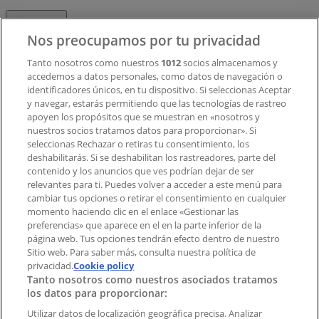
Contacto
Nos preocupamos por tu privacidad
Tanto nosotros como nuestros
1012
socios almacenamos y
accedemos a datos personales, como datos de navegación o
Contacto comercial y de marketing
identificadores únicos, en tu dispositivo. Si seleccionas Aceptar
Tienda mal colocada en el mapa
y navegar, estarás permitiendo que las tecnologías de rastreo
Notificar un folleto
apoyen los propósitos que se muestran en «nosotros y
¿Encontraste un problema en la web o en la
nuestros socios tratamos datos para proporcionar». Si
aplicación?
seleccionas Rechazar o retiras tu consentimiento, los
deshabilitarás. Si se deshabilitan los rastreadores, parte del
contenido y los anuncios que ves podrían dejar de ser
Índices
relevantes para ti. Puedes volver a acceder a este menú para
cambiar tus opciones o retirar el consentimiento en cualquier
momento haciendo clic en el enlace «Gestionar las
preferencias» que aparece en el en la parte inferior de la
Marcas
página web. Tus opciones tendrán efecto dentro de nuestro
Marcas locales
Sitio web. Para saber más, consulta nuestra política de
privacidad.
Negocios
Cookie policy
Tanto nosotros como nuestros asociados tratamos
Negocios cercanos
los datos para proporcionar:
Productos
Productos locales
Utilizar datos de localización geográfica precisa. Analizar