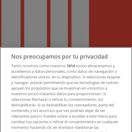
¿Qué hacemos?
Soluciones para empresas
Noticias y prensa
Trabaja con nosotros
Contacto
Nos preocupamos por tu privacidad
Tanto nosotros como nuestros
1014
socios almacenamos y
accedemos a datos personales, como datos de navegación o
Contacto comercial y de marketing
identificadores únicos, en tu dispositivo. Si seleccionas Aceptar
Tienda mal colocada en el mapa
y navegar, estarás permitiendo que las tecnologías de rastreo
Notificar un folleto
apoyen los propósitos que se muestran en «nosotros y
¿Encontraste un problema en la web o en la
nuestros socios tratamos datos para proporcionar». Si
aplicación?
seleccionas Rechazar o retiras tu consentimiento, los
deshabilitarás. Si se deshabilitan los rastreadores, parte del
contenido y los anuncios que ves podrían dejar de ser
Índices
relevantes para ti. Puedes volver a acceder a este menú para
cambiar tus opciones o retirar el consentimiento en cualquier
momento haciendo clic en el enlace «Gestionar las