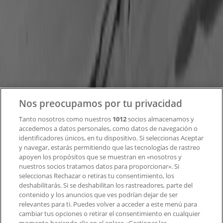
¿Qué hacemos?
Soluciones para empresas
Noticias y prensa
Trabaja con nosotros
Contacto
Nos preocupamos por tu privacidad
Tanto nosotros como nuestros
1012
socios almacenamos y
accedemos a datos personales, como datos de navegación o
Contacto comercial y de marketing
identificadores únicos, en tu dispositivo. Si seleccionas Aceptar
Tienda mal colocada en el mapa
y navegar, estarás permitiendo que las tecnologías de rastreo
Notificar un folleto
apoyen los propósitos que se muestran en «nosotros y
¿Encontraste un problema en la web o en la
nuestros socios tratamos datos para proporcionar». Si
aplicación?
seleccionas Rechazar o retiras tu consentimiento, los
deshabilitarás. Si se deshabilitan los rastreadores, parte del
contenido y los anuncios que ves podrían dejar de ser
Índices
relevantes para ti. Puedes volver a acceder a este menú para
cambiar tus opciones o retirar el consentimiento en cualquier