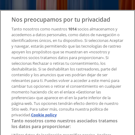
Contacto
Nos preocupamos por tu privacidad
Tanto nosotros como nuestros
1014
socios almacenamos y
accedemos a datos personales, como datos de navegación o
Contacto comercial y de marketing
identificadores únicos, en tu dispositivo. Si seleccionas Aceptar
Tienda mal colocada en el mapa
y navegar, estarás permitiendo que las tecnologías de rastreo
Notificar un folleto
apoyen los propósitos que se muestran en «nosotros y
¿Encontraste un problema en la web o en la
nuestros socios tratamos datos para proporcionar». Si
aplicación?
seleccionas Rechazar o retiras tu consentimiento, los
deshabilitarás. Si se deshabilitan los rastreadores, parte del
contenido y los anuncios que ves podrían dejar de ser
Índices
relevantes para ti. Puedes volver a acceder a este menú para
cambiar tus opciones o retirar el consentimiento en cualquier
momento haciendo clic en el enlace «Gestionar las
preferencias» que aparece en el en la parte inferior de la
Marcas
página web. Tus opciones tendrán efecto dentro de nuestro
Marcas locales
Sitio web. Para saber más, consulta nuestra política de
Negocios
privacidad.
Cookie policy
Tanto nosotros como nuestros asociados tratamos
Negocios cercanos
los datos para proporcionar:
Productos