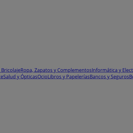
 Bricolaje
Ropa, Zapatos y Complementos
Informática y Elec
te
Salud y Ópticas
Ocio
Libros y Papelerías
Bancos y Seguros
B