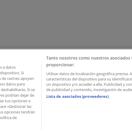
Tanto nosotros como nuestros asociados 
proporcionar:
 a datos
ispositivo. Si
Utilizar datos de localización geográfica precisa. 
as de rastreo apoyen
características del dispositivo para su identifica
mos datos para
un dispositivo y/o acceder a ella. Publicidad y c
deshabilitarás. Si se
de publicidad y contenido, investigación de audien
ves podrían dejar de
Lista de asociados (proveedores)
iar tus opciones o
lace «Gestionar las
 Palau de Mar – 08039 Barcelona, Spain
 Tus opciones tendrán
olítica de