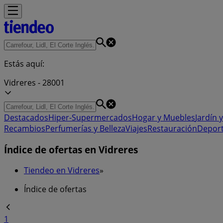
Estás aquí:
Vidreres - 28001
Destacados
Hiper-Supermercados
Hogar y Muebles
Jardín y
Recambios
Perfumerías y Belleza
Viajes
Restauración
Depor
Índice de ofertas en Vidreres
Tiendeo en Vidreres
»
Índice de ofertas
1