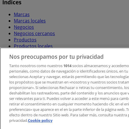
Índices
Marcas
Marcas locales
Negocios
Negocios cercanos
Productos
Productos locales
Ciudades
Nos preocupamos por tu privacidad
Descargar la APP Tiendeo
Tanto nosotros como nuestros
1014
socios almacenamos y accedemos
personales, como datos de navegación o identificadores únicos, en tu d
seleccionas Aceptar y navegar, estarás permitiendo que las tecnologí
los propósitos que se muestran en «nosotros y nuestros socios trata
proporcionar». Si seleccionas Rechazar o retiras tu consentimiento, los 
deshabilitan los rastreadores, parte del contenido y los anuncios que 
ser relevantes para ti. Puedes volver a acceder a este menú para camb
retirar el consentimiento en cualquier momento haciendo clic en el en
Copyright © Tiendeo ® 2026 · Shopfully Marketing S.L.U. –
preferencias» que aparece en el en la parte inferior de la página web.
efecto dentro de nuestro Sitio web. Para saber más, consulta nuestra p
Términos y condiciones
Política de privacidad
privacidad.
Cookie policy
Gestionar cookies