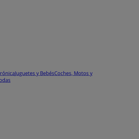
trónica
Juguetes y Bebés
Coches, Motos y
odas