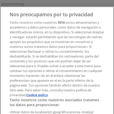
Contacto
Nos preocupamos por tu privacidad
Tanto nosotros como nuestros
1014
socios almacenamos y
accedemos a datos personales, como datos de navegación o
Contacto comercial y de marketing
identificadores únicos, en tu dispositivo. Si seleccionas Aceptar
Tienda mal colocada en el mapa
y navegar, estarás permitiendo que las tecnologías de rastreo
Notificar un folleto
apoyen los propósitos que se muestran en «nosotros y
¿Encontraste un problema en la web o en la
nuestros socios tratamos datos para proporcionar». Si
aplicación?
seleccionas Rechazar o retiras tu consentimiento, los
deshabilitarás. Si se deshabilitan los rastreadores, parte del
contenido y los anuncios que ves podrían dejar de ser
Índices
relevantes para ti. Puedes volver a acceder a este menú para
cambiar tus opciones o retirar el consentimiento en cualquier
momento haciendo clic en el enlace «Gestionar las
preferencias» que aparece en el en la parte inferior de la
Marcas
página web. Tus opciones tendrán efecto dentro de nuestro
Marcas locales
Sitio web. Para saber más, consulta nuestra política de
privacidad.
Negocios
Cookie policy
Tanto nosotros como nuestros asociados tratamos
Negocios cercanos
los datos para proporcionar:
Productos
Productos locales
Utilizar datos de localización geográfica precisa. Analizar