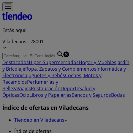
Estás aquí:
Viladecans - 28001
Destacados
Hiper-Supermercados
Hogar y Muebles
Jardín
y Bricolaje
Ropa, Zapatos y Complementos
Informática y
Electrónica
Juguetes y Bebés
Coches, Motos y
Recambios
Perfumerías y
Belleza
Viajes
Restauración
Deporte
Salud y
Ópticas
Ocio
Libros y Papelerías
Bancos y Seguros
Bodas
Índice de ofertas en Viladecans
Tiendeo en Viladecans
»
Índice de ofertas