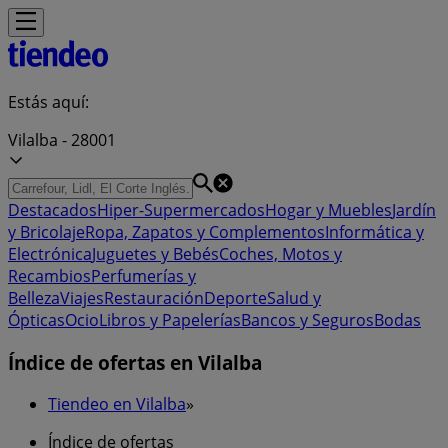
Estás aquí:
Vilalba - 28001
Destacados
Hiper-Supermercados
Hogar y Muebles
Jardín
y Bricolaje
Ropa, Zapatos y Complementos
Informática y
Electrónica
Juguetes y Bebés
Coches, Motos y
Recambios
Perfumerías y
Belleza
Viajes
Restauración
Deporte
Salud y
Ópticas
Ocio
Libros y Papelerías
Bancos y Seguros
Bodas
Índice de ofertas en Vilalba
Tiendeo en Vilalba
»
Índice de ofertas