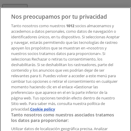
Contacto
Nos preocupamos por tu privacidad
Tanto nosotros como nuestros
1012
socios almacenamos y
accedemos a datos personales, como datos de navegación o
Contacto comercial y de marketing
identificadores únicos, en tu dispositivo. Si seleccionas Aceptar
Tienda mal colocada en el mapa
y navegar, estarás permitiendo que las tecnologías de rastreo
Notificar un folleto
apoyen los propósitos que se muestran en «nosotros y
¿Encontraste un problema en la web o en la
nuestros socios tratamos datos para proporcionar». Si
aplicación?
seleccionas Rechazar o retiras tu consentimiento, los
deshabilitarás. Si se deshabilitan los rastreadores, parte del
contenido y los anuncios que ves podrían dejar de ser
Índices
relevantes para ti. Puedes volver a acceder a este menú para
cambiar tus opciones o retirar el consentimiento en cualquier
momento haciendo clic en el enlace «Gestionar las
preferencias» que aparece en el en la parte inferior de la
Marcas
página web. Tus opciones tendrán efecto dentro de nuestro
Marcas locales
Sitio web. Para saber más, consulta nuestra política de
privacidad.
Negocios
Cookie policy
Tanto nosotros como nuestros asociados tratamos
Negocios cercanos
los datos para proporcionar:
Productos
Productos locales
Utilizar datos de localización geográfica precisa. Analizar