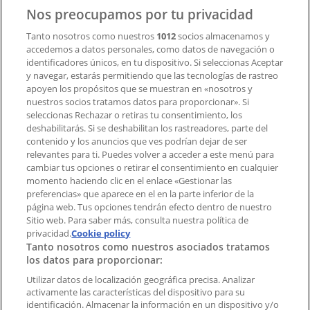
Nos preocupamos por tu privacidad
Contacto
Tanto nosotros como nuestros
1012
socios almacenamos y
accedemos a datos personales, como datos de navegación o
identificadores únicos, en tu dispositivo. Si seleccionas Aceptar
y navegar, estarás permitiendo que las tecnologías de rastreo
Contacto comercial y de marketing
apoyen los propósitos que se muestran en «nosotros y
Tienda mal colocada en el mapa
nuestros socios tratamos datos para proporcionar». Si
Notificar un folleto
seleccionas Rechazar o retiras tu consentimiento, los
deshabilitarás. Si se deshabilitan los rastreadores, parte del
¿Encontraste un problema en la web o en la
contenido y los anuncios que ves podrían dejar de ser
aplicación?
relevantes para ti. Puedes volver a acceder a este menú para
cambiar tus opciones o retirar el consentimiento en cualquier
momento haciendo clic en el enlace «Gestionar las
Índices
preferencias» que aparece en el en la parte inferior de la
página web. Tus opciones tendrán efecto dentro de nuestro
Sitio web. Para saber más, consulta nuestra política de
Marcas
privacidad.
Cookie policy
Tanto nosotros como nuestros asociados tratamos
Negocios
los datos para proporcionar:
Negocios cercanos
Productos
Utilizar datos de localización geográfica precisa. Analizar
activamente las características del dispositivo para su
Ciudades
identificación. Almacenar la información en un dispositivo y/o