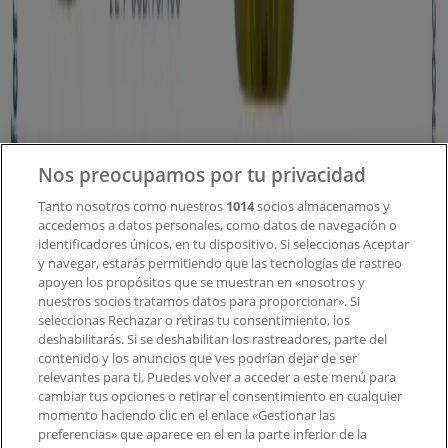
Tiendeo
¿Qué hacemos?
Soluciones para empresas
Noticias y prensa
Trabaja con nosotros
Nos preocupamos por tu privacidad
Contacto
Tanto nosotros como nuestros
1014
socios almacenamos y
accedemos a datos personales, como datos de navegación o
identificadores únicos, en tu dispositivo. Si seleccionas Aceptar
y navegar, estarás permitiendo que las tecnologías de rastreo
Contacto comercial y de marketing
apoyen los propósitos que se muestran en «nosotros y
Tienda mal colocada en el mapa
nuestros socios tratamos datos para proporcionar». Si
Notificar un folleto
seleccionas Rechazar o retiras tu consentimiento, los
deshabilitarás. Si se deshabilitan los rastreadores, parte del
¿Encontraste un problema en la web o en la
contenido y los anuncios que ves podrían dejar de ser
aplicación?
relevantes para ti. Puedes volver a acceder a este menú para
cambiar tus opciones o retirar el consentimiento en cualquier
momento haciendo clic en el enlace «Gestionar las
Índices
preferencias» que aparece en el en la parte inferior de la