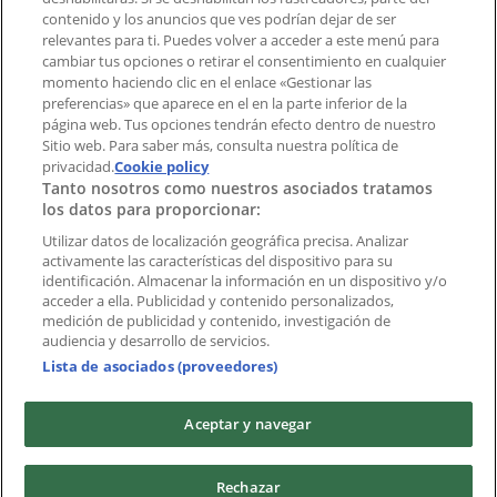
¿Encontraste un problema en la web o en la
contenido y los anuncios que ves podrían dejar de ser
aplicación?
relevantes para ti. Puedes volver a acceder a este menú para
cambiar tus opciones o retirar el consentimiento en cualquier
momento haciendo clic en el enlace «Gestionar las
Índices
preferencias» que aparece en el en la parte inferior de la
página web. Tus opciones tendrán efecto dentro de nuestro
Sitio web. Para saber más, consulta nuestra política de
Marcas
privacidad.
Cookie policy
Tanto nosotros como nuestros asociados tratamos
Negocios
los datos para proporcionar:
Negocios cercanos
Productos
Utilizar datos de localización geográfica precisa. Analizar
activamente las características del dispositivo para su
Ciudades
identificación. Almacenar la información en un dispositivo y/o
acceder a ella. Publicidad y contenido personalizados,
Descargar la APP Tiendeo
medición de publicidad y contenido, investigación de
audiencia y desarrollo de servicios.
Lista de asociados (proveedores)
Aceptar y navegar
Copyright © Tiendeo ® 2026 · Shopfully Marketing S.L.U. –
Rechazar