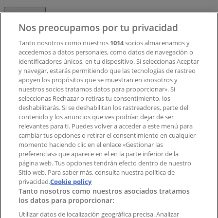
Contacto
Nos preocupamos por tu privacidad
Tanto nosotros como nuestros
1014
socios almacenamos y
accedemos a datos personales, como datos de navegación o
Contacto comercial y de marketing
identificadores únicos, en tu dispositivo. Si seleccionas Aceptar
Tienda mal colocada en el mapa
y navegar, estarás permitiendo que las tecnologías de rastreo
Notificar un folleto
apoyen los propósitos que se muestran en «nosotros y
¿Encontraste un problema en la web o en la
nuestros socios tratamos datos para proporcionar». Si
aplicación?
seleccionas Rechazar o retiras tu consentimiento, los
deshabilitarás. Si se deshabilitan los rastreadores, parte del
contenido y los anuncios que ves podrían dejar de ser
Índices
relevantes para ti. Puedes volver a acceder a este menú para
cambiar tus opciones o retirar el consentimiento en cualquier
momento haciendo clic en el enlace «Gestionar las
preferencias» que aparece en el en la parte inferior de la
Marcas
página web. Tus opciones tendrán efecto dentro de nuestro
Marcas locales
Sitio web. Para saber más, consulta nuestra política de
privacidad.
Negocios
Cookie policy
Tanto nosotros como nuestros asociados tratamos
Negocios cercanos
los datos para proporcionar:
Productos
Productos locales
Utilizar datos de localización geográfica precisa. Analizar