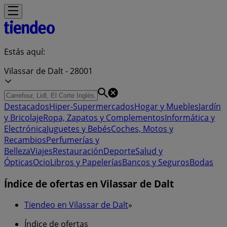
Estás aquí:
Vilassar de Dalt - 28001
Destacados
Hiper-Supermercados
Hogar y Muebles
Jardín
y Bricolaje
Ropa, Zapatos y Complementos
Informática y
Electrónica
Juguetes y Bebés
Coches, Motos y
Recambios
Perfumerías y
Belleza
Viajes
Restauración
Deporte
Salud y
Ópticas
Ocio
Libros y Papelerías
Bancos y Seguros
Bodas
Índice de ofertas en Vilassar de Dalt
Tiendeo en Vilassar de Dalt
»
Índice de ofertas