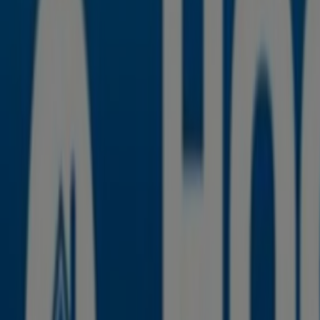
Iberdrola
Estas vacaciones tu consumo de luz al 50%
Caduca el 1/10
Villablino
Unicaja Banco
Llevarte hasta 900€ y no pagar comisiones
Caduca el 30/9
Villablino
Banco Santander
Suma mes a mes hasta 840€ en dos años
Caduca el 31/8
Villablino