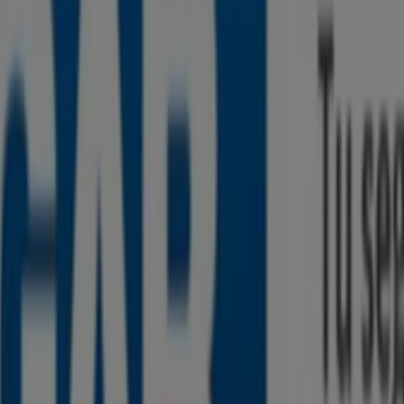
 con Plan Volver