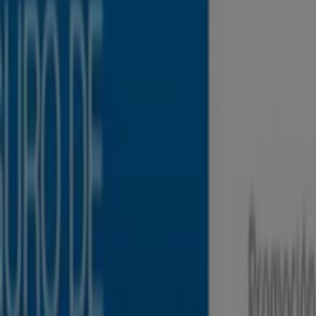
n Villablino