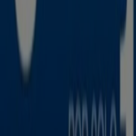
Tu seguro de hogar ¡por solo 150€!
Caduca el 30/9
Villablino
Otros negocios de Bancos y Seguros e
Encuentra catálogos de CaixaBank e
CaixaBank en Madrid
CaixaBank en Barcelona
CaixaBa
Espinareda
CaixaBank en Lena
CaixaBank en Tineo
Ca
Benavides
CaixaBank en Toral de los Vados
CaixaBank 
Ver más ciudades
Vistazo de las ofertas de CaixaBank e
Categoría:
Bancos y Seguros
Catálogos y ofertas de CaixaBank en 