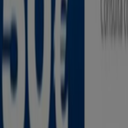
a que ofrece productos financieros y servicios a particular
ercado financiero doméstico en España.
ógica que está reinventando las compras locales en todo e