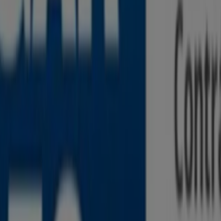
enta!