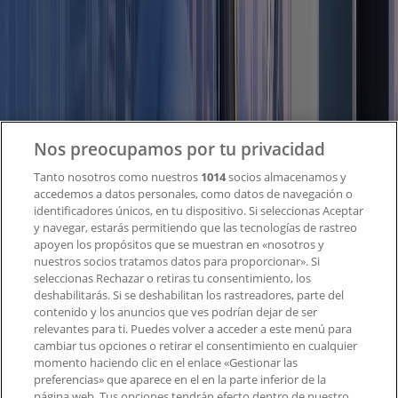
Tiendeo
¿Qué hacemos?
Soluciones para empresas
Noticias y prensa
Trabaja con nosotros
Nos preocupamos por tu privacidad
Contacto
Tanto nosotros como nuestros
1014
socios almacenamos y
accedemos a datos personales, como datos de navegación o
identificadores únicos, en tu dispositivo. Si seleccionas Aceptar
y navegar, estarás permitiendo que las tecnologías de rastreo
Contacto comercial y de marketing
apoyen los propósitos que se muestran en «nosotros y
Tienda mal colocada en el mapa
nuestros socios tratamos datos para proporcionar». Si
Notificar un folleto
seleccionas Rechazar o retiras tu consentimiento, los
deshabilitarás. Si se deshabilitan los rastreadores, parte del
¿Encontraste un problema en la web o en la
contenido y los anuncios que ves podrían dejar de ser
aplicación?
relevantes para ti. Puedes volver a acceder a este menú para
cambiar tus opciones o retirar el consentimiento en cualquier
momento haciendo clic en el enlace «Gestionar las
Índices
preferencias» que aparece en el en la parte inferior de la
página web. Tus opciones tendrán efecto dentro de nuestro