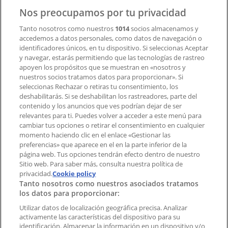
Contacto
Nos preocupamos por tu privacidad
Tanto nosotros como nuestros
1014
socios almacenamos y
accedemos a datos personales, como datos de navegación o
Contacto comercial y de marketing
identificadores únicos, en tu dispositivo. Si seleccionas Aceptar
Tienda mal colocada en el mapa
y navegar, estarás permitiendo que las tecnologías de rastreo
Notificar un folleto
apoyen los propósitos que se muestran en «nosotros y
¿Encontraste un problema en la web o en la
nuestros socios tratamos datos para proporcionar». Si
aplicación?
seleccionas Rechazar o retiras tu consentimiento, los
deshabilitarás. Si se deshabilitan los rastreadores, parte del
contenido y los anuncios que ves podrían dejar de ser
Índices
relevantes para ti. Puedes volver a acceder a este menú para
cambiar tus opciones o retirar el consentimiento en cualquier
momento haciendo clic en el enlace «Gestionar las
preferencias» que aparece en el en la parte inferior de la
Marcas
página web. Tus opciones tendrán efecto dentro de nuestro
Marcas locales
Sitio web. Para saber más, consulta nuestra política de
Negocios
privacidad.
Cookie policy
Tanto nosotros como nuestros asociados tratamos
Negocios cercanos
los datos para proporcionar:
Productos
Productos locales
Utilizar datos de localización geográfica precisa. Analizar
activamente las características del dispositivo para su
Ciudades
identificación. Almacenar la información en un dispositivo y/o