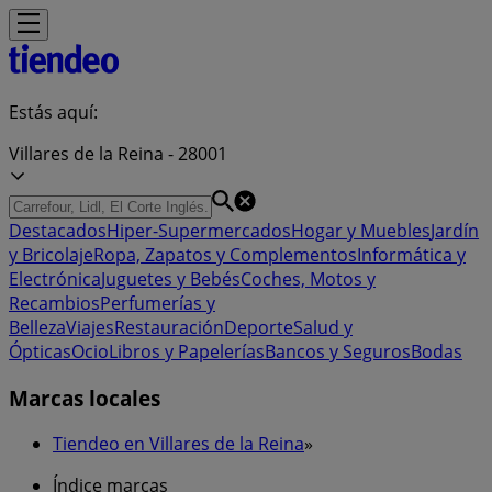
Estás aquí:
Villares de la Reina - 28001
Destacados
Hiper-Supermercados
Hogar y Muebles
Jardín
y Bricolaje
Ropa, Zapatos y Complementos
Informática y
Electrónica
Juguetes y Bebés
Coches, Motos y
Recambios
Perfumerías y
Belleza
Viajes
Restauración
Deporte
Salud y
Ópticas
Ocio
Libros y Papelerías
Bancos y Seguros
Bodas
Marcas locales
Tiendeo en Villares de la Reina
»
Índice marcas