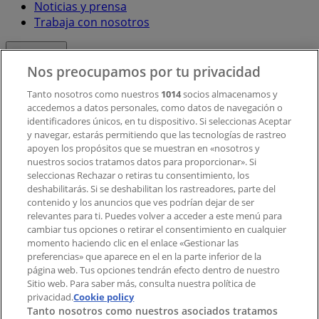
Noticias y prensa
Trabaja con nosotros
Contacto
Nos preocupamos por tu privacidad
Tanto nosotros como nuestros
1014
socios almacenamos y
accedemos a datos personales, como datos de navegación o
Contacto comercial y de marketing
identificadores únicos, en tu dispositivo. Si seleccionas Aceptar
Tienda mal colocada en el mapa
y navegar, estarás permitiendo que las tecnologías de rastreo
Notificar un folleto
apoyen los propósitos que se muestran en «nosotros y
¿Encontraste un problema en la web o en la
nuestros socios tratamos datos para proporcionar». Si
aplicación?
seleccionas Rechazar o retiras tu consentimiento, los
deshabilitarás. Si se deshabilitan los rastreadores, parte del
contenido y los anuncios que ves podrían dejar de ser
Índices
relevantes para ti. Puedes volver a acceder a este menú para
cambiar tus opciones o retirar el consentimiento en cualquier
momento haciendo clic en el enlace «Gestionar las
preferencias» que aparece en el en la parte inferior de la
Marcas
página web. Tus opciones tendrán efecto dentro de nuestro
Marcas locales
Sitio web. Para saber más, consulta nuestra política de
privacidad.
Negocios
Cookie policy
Tanto nosotros como nuestros asociados tratamos
Negocios cercanos