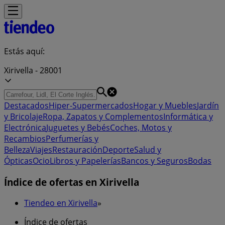
Estás aquí:
Xirivella - 28001
Destacados
Hiper-Supermercados
Hogar y Muebles
Jardín
y Bricolaje
Ropa, Zapatos y Complementos
Informática y
Electrónica
Juguetes y Bebés
Coches, Motos y
Recambios
Perfumerías y
Belleza
Viajes
Restauración
Deporte
Salud y
Ópticas
Ocio
Libros y Papelerías
Bancos y Seguros
Bodas
Índice de ofertas en Xirivella
Tiendeo en Xirivella
»
Índice de ofertas