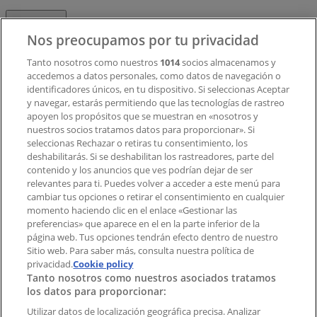
Contacto
Nos preocupamos por tu privacidad
Tanto nosotros como nuestros
1014
socios almacenamos y
accedemos a datos personales, como datos de navegación o
Contacto comercial y de marketing
identificadores únicos, en tu dispositivo. Si seleccionas Aceptar
Tienda mal colocada en el mapa
y navegar, estarás permitiendo que las tecnologías de rastreo
Notificar un folleto
apoyen los propósitos que se muestran en «nosotros y
¿Encontraste un problema en la web o en la
nuestros socios tratamos datos para proporcionar». Si
aplicación?
seleccionas Rechazar o retiras tu consentimiento, los
deshabilitarás. Si se deshabilitan los rastreadores, parte del
contenido y los anuncios que ves podrían dejar de ser
Índices
relevantes para ti. Puedes volver a acceder a este menú para
cambiar tus opciones o retirar el consentimiento en cualquier
momento haciendo clic en el enlace «Gestionar las
preferencias» que aparece en el en la parte inferior de la
Marcas
página web. Tus opciones tendrán efecto dentro de nuestro
Marcas locales
Sitio web. Para saber más, consulta nuestra política de
privacidad.
Negocios
Cookie policy
Tanto nosotros como nuestros asociados tratamos
Negocios cercanos
los datos para proporcionar:
Productos
Productos locales
Utilizar datos de localización geográfica precisa. Analizar