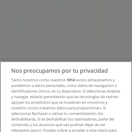
Tiendeo
¿Qué hacemos?
Soluciones para empresas
Noticias y prensa
Trabaja con nosotros
Contacto
Nos preocupamos por tu privacidad
Tanto nosotros como nuestros
1014
socios almacenamos y
accedemos a datos personales, como datos de navegación o
Contacto comercial y de marketing
identificadores únicos, en tu dispositivo. Si seleccionas Aceptar
Tienda mal colocada en el mapa
y navegar, estarás permitiendo que las tecnologías de rastreo
Notificar un folleto
apoyen los propósitos que se muestran en «nosotros y
¿Encontraste un problema en la web o en la
nuestros socios tratamos datos para proporcionar». Si
aplicación?
seleccionas Rechazar o retiras tu consentimiento, los
deshabilitarás. Si se deshabilitan los rastreadores, parte del
contenido y los anuncios que ves podrían dejar de ser
Índices
relevantes para ti. Puedes volver a acceder a este menú para