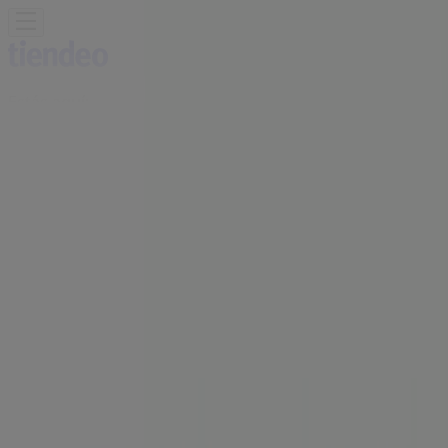
Estás aquí:
A Coruña - 28001
Destacados
Hiper-Supermercados
Hogar y Muebles
Jardín
y Bricolaje
Ropa, Zapatos y Complementos
Informática y
Electrónica
Juguetes y Bebés
Coches, Motos y
Recambios
Perfumerías y
Belleza
Viajes
Restauración
Deporte
Salud y
Ópticas
Ocio
Libros y Papelerías
Bancos y Seguros
Bodas
Publicidad
Oficina BBVA | REAL 98, A Coruña -