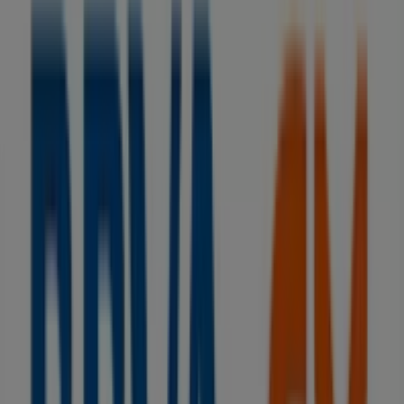
BBVA
Sin comisiones y hasta 1.060€ ¡te sale a
cuenta!
Caduca el 15/9
Tiendas más cercanas
Gocco
Centro Comercial Marineda City, A Coruña
69 m
Merkal