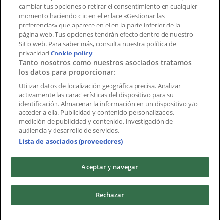
cambiar tus opciones o retirar el consentimiento en cualquier
momento haciendo clic en el enlace «Gestionar las
preferencias» que aparece en el en la parte inferior de la
Marcas
página web. Tus opciones tendrán efecto dentro de nuestro
Marcas locales
Sitio web. Para saber más, consulta nuestra política de
Negocios
privacidad.
Cookie policy
Tanto nosotros como nuestros asociados tratamos
Negocios cercanos
los datos para proporcionar:
Productos
Productos locales
Utilizar datos de localización geográfica precisa. Analizar
activamente las características del dispositivo para su
Ciudades
identificación. Almacenar la información en un dispositivo y/o
acceder a ella. Publicidad y contenido personalizados,
Descargar la APP Tiendeo
medición de publicidad y contenido, investigación de
audiencia y desarrollo de servicios.
Lista de asociados (proveedores)
Aceptar y navegar
Copyright © Tiendeo ® 2026 · Shopfully Marketing S.L.U. –
Rechazar
Palau de Mar – 08039 Barcelona, Spain