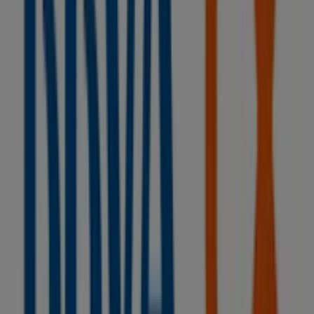
Bienvenido a la tienda de
BBVA
en Tiendeo, donde
podrás descubrir las mejores
ofertas
,
promociones
y
catálogos
de esta destacada marca del sector de
Bancos y Seguros
. Nuestra tienda física está ubicada en
REAL 98
,
A Coruña
, y en ella encontrarás una amplia
gama de productos de calidad que te permitirán ahorrar
durante todo el
agosto de 2026
.
En Tiendeo te ofrecemos toda la información actualizada
sobre
BBVA
, como los horarios de apertura, las ofertas
exclusivas y la ubicación exacta de la tienda en
REAL 98
.
Además, tendrás acceso a los últimos catálogos de
BBVA
, donde podrás descubrir las promociones más
recientes y aprovechar grandes descuentos en
productos de
Bancos y Seguros
para tus compras en
A
Coruña
.
No pierdas la oportunidad de visitar la tienda de
BBVA
en
REAL 98
para disfrutar de una experiencia de compra