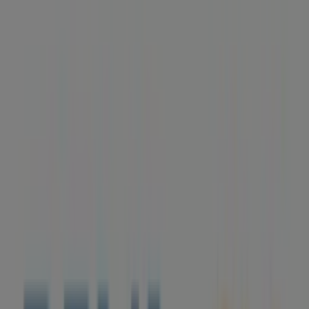
Horarios, teléfono y ofertas
Tiendeo en A Coruña
»
Ofertas de Bancos y Seguros en A Coruña
»
BBVA en A Coruña
»
BBVA | REAL 98
Mapa
981224300
Mapa
981224300
Ofertas de BBVA en A Coruña