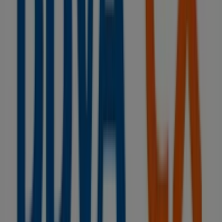
completa. Te invitamos a explorar las promociones que
tenemos para ti este
agosto
y mantenerte informado de
las mejores ofertas de
BBVA
en
A Coruña
. ¡Visítanos y
empieza a ahorrar hoy mismo!
Más información de BBVA
Ver otras tiendas de BBVA en A
Coruña
Publicidad