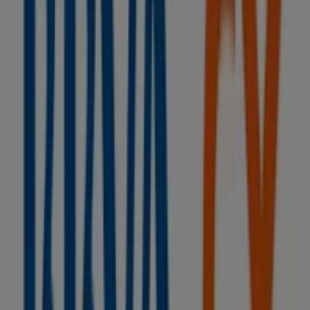
City Carretera de Baños de Arteixo, 43, A Coruña
90 m
Cerrado
SPAR
Calle maria barbeito, 18, Lugo
94 m
Otros negocios de Bancos y Seguros
en A Coruña
BBVA