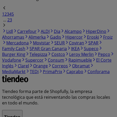
1
2
3
4
5
...
23
Lidl
Carrefour
ALDI
Dia
Alcampo
HiperDino
Ahorramas
Alimerka
Gadis
Hipercor
Eroski
Froiz
Mercadona
Movistar
SEUR
Coviran
SPAR
Family Cash
SPAR Gran Canaria
IKEA
Supeco
Burger King
Telepizza
Costco
Leroy Merlin
Pepco
Vodafone
Supercor
Consum
Rapimueble
El Corte
Inglés
Clarel
Orange
Correos
Obramat
MediaMarkt
TEDi
PrimaPrix
Caprabo
Conforama
Tiendeo forma parte de Shopfully, la empresa
tecnológica que está reinventando las compras locales
en todo el mundo.