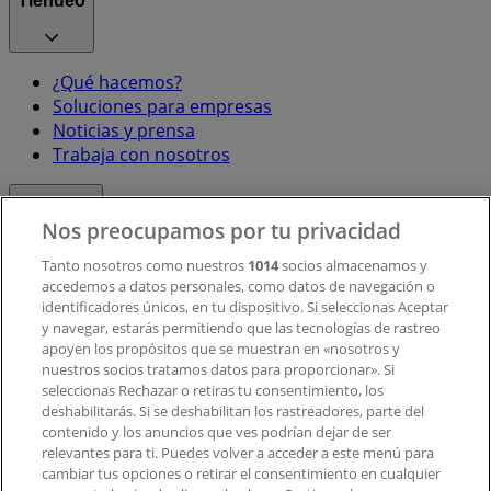
Tiendeo
¿Qué hacemos?
Soluciones para empresas
Noticias y prensa
Trabaja con nosotros
Contacto
Nos preocupamos por tu privacidad
Tanto nosotros como nuestros
1014
socios almacenamos y
accedemos a datos personales, como datos de navegación o
Contacto comercial y de marketing
identificadores únicos, en tu dispositivo. Si seleccionas Aceptar
Tienda mal colocada en el mapa
y navegar, estarás permitiendo que las tecnologías de rastreo
Notificar un folleto
apoyen los propósitos que se muestran en «nosotros y
¿Encontraste un problema en la web o en la
nuestros socios tratamos datos para proporcionar». Si
aplicación?
seleccionas Rechazar o retiras tu consentimiento, los
deshabilitarás. Si se deshabilitan los rastreadores, parte del
contenido y los anuncios que ves podrían dejar de ser
Índices
relevantes para ti. Puedes volver a acceder a este menú para
cambiar tus opciones o retirar el consentimiento en cualquier