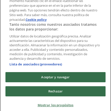
momento haciendo clic en el enlace «Gestionar las
preferencias» que aparece en el en la parte inferior de la
Marcas
página web. Tus opciones tendrán efecto dentro de nuestro
Marcas locales
Sitio web. Para saber más, consulta nuestra política de
privacidad.
Negocios
Cookie policy
Tanto nosotros como nuestros asociados tratamos
Negocios cercanos
los datos para proporcionar:
Productos
Productos locales
Utilizar datos de localización geográfica precisa. Analizar
activamente las características del dispositivo para su
Ciudades
identificación. Almacenar la información en un dispositivo y/o
acceder a ella. Publicidad y contenido personalizados,
Descargar la APP Tiendeo
medición de publicidad y contenido, investigación de
audiencia y desarrollo de servicios.
Lista de asociados (proveedores)
Aceptar y navegar
Copyright © Tiendeo ® 2026 · Shopfully Marketing S.L.U. –
Rechazar
Palau de Mar – 08039 Barcelona, Spain
Términos y condiciones
Política de privacidad
Mostrar los propósitos
Gestionar cookies