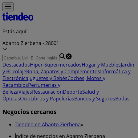
Estás aquí:
Abanto Zierbena - 28001
Destacados
Hiper-Supermercados
Hogar y Muebles
Jardín
y Bricolaje
Ropa, Zapatos y Complementos
Informática y
Electrónica
Juguetes y Bebés
Coches, Motos y
Recambios
Perfumerías y
Belleza
Viajes
Restauración
Deporte
Salud y
Ópticas
Ocio
Libros y Papelerías
Bancos y Seguros
Bodas
Negocios cercanos
Tiendeo en Abanto Zierbena
»
Índice de negocios en Abanto Zierbena