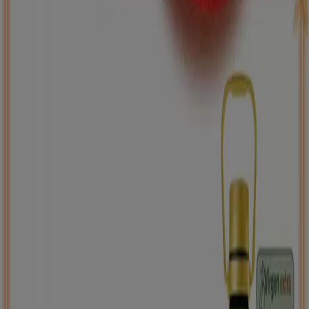
ToysRus
Back to school -20%
Caduca el 31/8
Abanto Zierbena
Nuevo
Carrefour
PRECIO IMBATIBLE
Caduca el 10/8
Abanto Zierbena
Ahorrar es aún más fácil con la aplicación.
Puedes encontrar las mejores ofertas de los