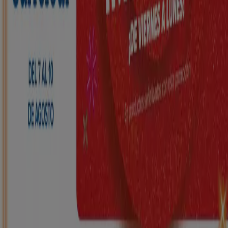
HiperDino
Ofertas que vuelan desde el 7 de agosto
Caduca el 10/8
Abanto Zierbena
Nuevo
Carrefour
REGIONAL (Articulos locales de
Alimentación, dulces, bebidas)
Caduca el 25/8
Abanto Zierbena
Nuevo