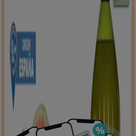
negocios más cercanos, guardarlas y crear tu lista
de ahorro, todo desde tu celular.
DESCARGA LA APLICACIÓN
Ver más
Publicidad