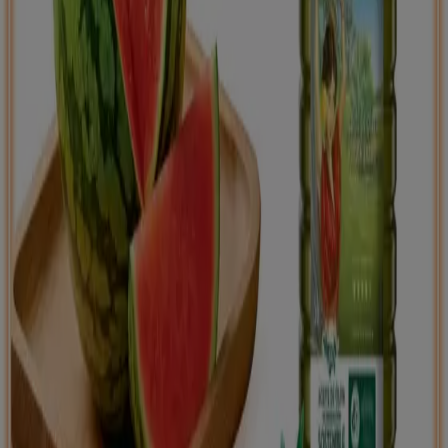
Tiendeo international
España
Italia
United Kingdom
México
Brasil
Colombia
Argentina
France
United States
Nederland
Deutschland
Perú
Chile
Portugal
Australia
Türkiye
Polska
Norge
Österreich
Sverige
Ecuador
Singapore
South Africa
Canada
Danmark
Suomi
日本
Ελλάδα
한국
Belgique
Schweiz
United Arab Emirates
România
Maroc
Ceská republika
Slovenská republika
Magyarország
България
Publicidad