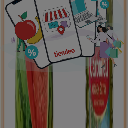
Ofertas destacadas
supermercados
jardín y bricolaje
Freidora de aire
patinete
eléctrico
viajes
aceite de oliva
comida
asiática
aguacates
bomba de agua
Tiendeo en tu ciudad
Madrid
Barcelona
Valencia
Sevilla
Zaragoza
Málaga
Palma de Mallorca
Bilbao
Alicante
Murcia
Las Palmas de Gran Canaria
Córdoba
Valladolid
A
Coruña
Vigo
Granada
Ver más ciudades
Descargar la APP