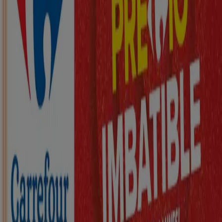
Nuevo
ZEEMAN
Ha llegado nuestra nueva colección
infantil
Caduca el 21/8
Abanto Zierbena
Nuevo
KIK
Más diversión en el cole
Caduca el 16/8
Abanto Zierbena
Nuevo