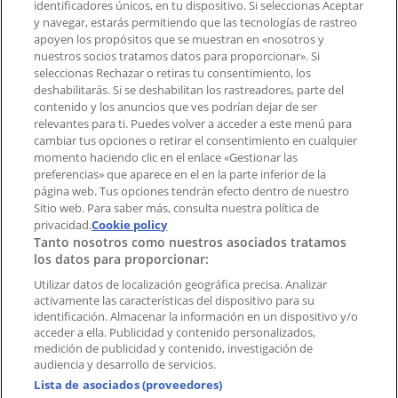
identificadores únicos, en tu dispositivo. Si seleccionas Aceptar
Tienda mal colocada en el mapa
y navegar, estarás permitiendo que las tecnologías de rastreo
Notificar un folleto
apoyen los propósitos que se muestran en «nosotros y
¿Encontraste un problema en la web o en la
nuestros socios tratamos datos para proporcionar». Si
aplicación?
seleccionas Rechazar o retiras tu consentimiento, los
deshabilitarás. Si se deshabilitan los rastreadores, parte del
contenido y los anuncios que ves podrían dejar de ser
Índices
relevantes para ti. Puedes volver a acceder a este menú para
cambiar tus opciones o retirar el consentimiento en cualquier
momento haciendo clic en el enlace «Gestionar las
preferencias» que aparece en el en la parte inferior de la
Marcas
página web. Tus opciones tendrán efecto dentro de nuestro
Marcas locales
Sitio web. Para saber más, consulta nuestra política de
Negocios
privacidad.
Cookie policy
Tanto nosotros como nuestros asociados tratamos
Negocios cercanos
los datos para proporcionar:
Productos
Productos locales
Utilizar datos de localización geográfica precisa. Analizar
activamente las características del dispositivo para su
Ciudades
identificación. Almacenar la información en un dispositivo y/o
acceder a ella. Publicidad y contenido personalizados,
Descargar la APP Tiendeo
medición de publicidad y contenido, investigación de
audiencia y desarrollo de servicios.
Lista de asociados (proveedores)