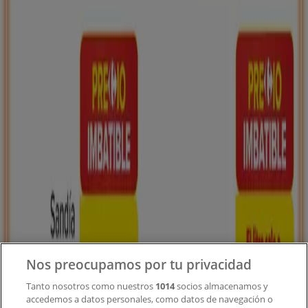
Tiendeo forma parte de Shopfully, la empresa
tecnológica que está reinventando las compras locales
en todo el mundo.
Tiendeo
¿Qué hacemos?
Soluciones para empresas
Noticias y prensa
Trabaja con nosotros
Contacto
Nos preocupamos por tu privacidad
Tanto nosotros como nuestros
1014
socios almacenamos y
accedemos a datos personales, como datos de navegación o
Contacto comercial y de marketing