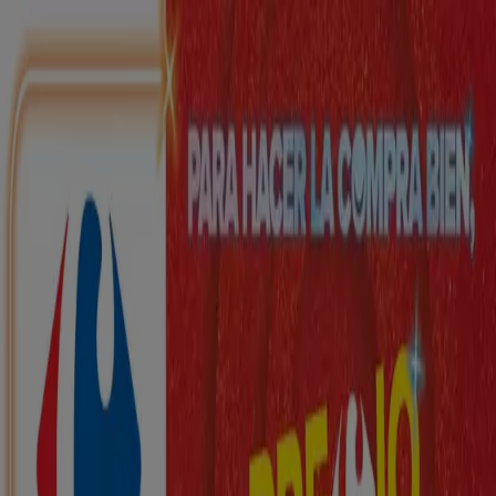
Estás aquí:
Abanto Zierbena - 28001
Destacados
Hiper-Supermercados
Hogar y Muebles
Jardín
y Bricolaje
Ropa, Zapatos y Complementos
Informática y
Electrónica
Juguetes y Bebés
Coches, Motos y
Recambios
Perfumerías y
Belleza
Viajes
Restauración
Deporte
Salud y
Ópticas
Ocio
Libros y Papelerías
Bancos y Seguros
Bodas
Publicidad
Top catálogos en Abanto Zierbena