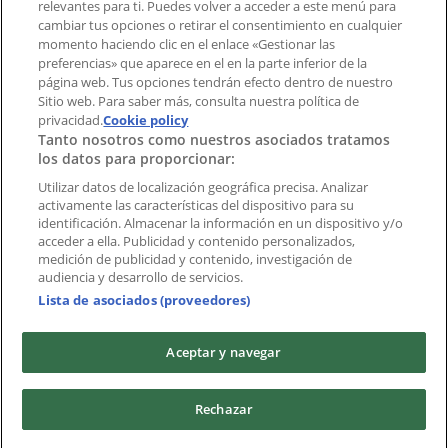
Índices
relevantes para ti. Puedes volver a acceder a este menú para
cambiar tus opciones o retirar el consentimiento en cualquier
momento haciendo clic en el enlace «Gestionar las
preferencias» que aparece en el en la parte inferior de la
Marcas
página web. Tus opciones tendrán efecto dentro de nuestro
Marcas locales
Sitio web. Para saber más, consulta nuestra política de
Negocios
privacidad.
Cookie policy
Tanto nosotros como nuestros asociados tratamos
Negocios cercanos
los datos para proporcionar:
Productos
Productos locales
Utilizar datos de localización geográfica precisa. Analizar
activamente las características del dispositivo para su
Ciudades
identificación. Almacenar la información en un dispositivo y/o
acceder a ella. Publicidad y contenido personalizados,
Descargar la APP Tiendeo
medición de publicidad y contenido, investigación de
audiencia y desarrollo de servicios.
Lista de asociados (proveedores)
Aceptar y navegar
Copyright © Tiendeo ® 2026 · Shopfully Marketing S.L.U. –
Rechazar
Palau de Mar – 08039 Barcelona, Spain