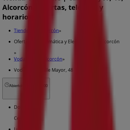
Alcorcón - Ofertas, teléfono y
horarios
Tiendeo en Alcorcón
»
Ofertas de Informática y Electrónica en Alcorcón
»
Vodafone en Alcorcón
»
Vodafone | Calle Mayor, 48
Abierto
Hasta las 22:00
Domingo
Cerrado
Lunes