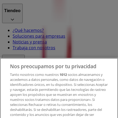
Tiendeo
¿Qué hacemos?
Soluciones para empresas
Noticias y prensa
Trabaja con nosotros
Contacto
Nos preocupamos por tu privacidad
Tanto nosotros como nuestros
1012
socios almacenamos y
accedemos a datos personales, como datos de navegación o
Contacto comercial y de marketing
identificadores únicos, en tu dispositivo. Si seleccionas Aceptar
Tienda mal colocada en el mapa
y navegar, estarás permitiendo que las tecnologías de rastreo
Notificar un folleto
apoyen los propósitos que se muestran en «nosotros y
¿Encontraste un problema en la web o en la
nuestros socios tratamos datos para proporcionar». Si
aplicación?
seleccionas Rechazar o retiras tu consentimiento, los
deshabilitarás. Si se deshabilitan los rastreadores, parte del
contenido y los anuncios que ves podrían dejar de ser