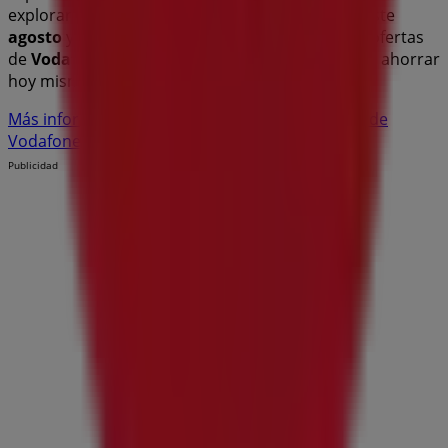
explorar las promociones que tenemos para ti este
agosto
y mantenerte informado de las mejores ofertas
de
Vodafone
en
Alcorcón
. ¡Visítanos y empieza a ahorrar
hoy mismo!
Más información de Vodafone
Ver otras tiendas de
Vodafone en Alcorcón
Publicidad