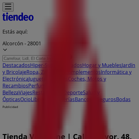
Estás aquí:
Alcorcón - 28001
Destacados
Hiper-Supermercados
Hogar y Muebles
Jardín
y Bricolaje
Ropa, Zapatos y Complementos
Informática y
Electrónica
Juguetes y Bebés
Coches, Motos y
Recambios
Perfumerías y
Belleza
Viajes
Restauración
Deporte
Salud y
Ópticas
Ocio
Libros y Papelerías
Bancos y Seguros
Bodas
Publicidad
Tienda Vodafone | Calle Mayor, 48,