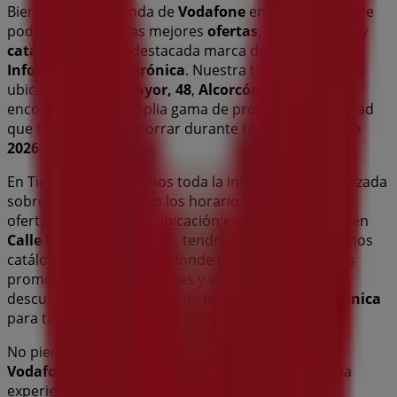
Bienvenido a la tienda de
Vodafone
en Tiendeo, donde
podrás descubrir las mejores
ofertas
,
promociones
y
catálogos
de esta destacada marca del sector de
Informática y Electrónica
. Nuestra tienda física está
ubicada en
Calle Mayor, 48
,
Alcorcón
, y en ella
encontrarás una amplia gama de productos de calidad
que te permitirán ahorrar durante todo el
agosto de
2026
.
En Tiendeo te ofrecemos toda la información actualizada
sobre
Vodafone
, como los horarios de apertura, las
ofertas exclusivas y la ubicación exacta de la tienda en
Calle Mayor, 48
. Además, tendrás acceso a los últimos
catálogos de
Vodafone
, donde podrás descubrir las
promociones más recientes y aprovechar grandes
descuentos en productos de
Informática y Electrónica
para tus compras en
Alcorcón
.
No pierdas la oportunidad de visitar la tienda de
Vodafone
en
Calle Mayor, 48
para disfrutar de una
experiencia de compra completa. Te invitamos a