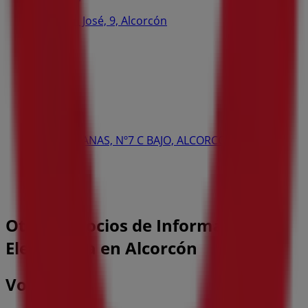
Calle San José, 9, Alcorcón
109 m
Soltour
CANTARRANAS, Nº7 C BAJO, ALCORCON
110 m
Otros negocios de Informática y
Electrónica en Alcorcón
Vodafone