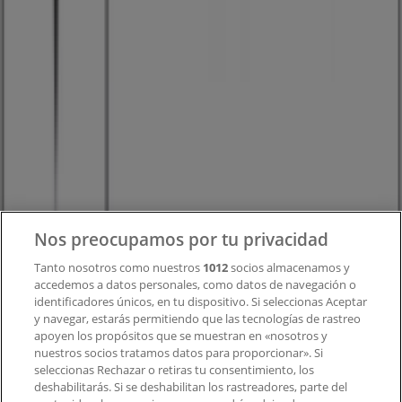
en todo el mundo.
Tiendeo
¿Qué hacemos?
Soluciones para empresas
Noticias y prensa
Trabaja con nosotros
Contacto
Nos preocupamos por tu privacidad
Tanto nosotros como nuestros
1012
socios almacenamos y
accedemos a datos personales, como datos de navegación o
Contacto comercial y de marketing
identificadores únicos, en tu dispositivo. Si seleccionas Aceptar
Tienda mal colocada en el mapa
y navegar, estarás permitiendo que las tecnologías de rastreo
Notificar un folleto
apoyen los propósitos que se muestran en «nosotros y
¿Encontraste un problema en la web o en la
nuestros socios tratamos datos para proporcionar». Si
aplicación?
seleccionas Rechazar o retiras tu consentimiento, los
deshabilitarás. Si se deshabilitan los rastreadores, parte del