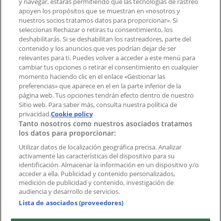
y navegar, estarás permitiendo que las tecnologías de rastreo
Notificar un folleto
apoyen los propósitos que se muestran en «nosotros y
¿Encontraste un problema en la web o en la
nuestros socios tratamos datos para proporcionar». Si
aplicación?
seleccionas Rechazar o retiras tu consentimiento, los
deshabilitarás. Si se deshabilitan los rastreadores, parte del
contenido y los anuncios que ves podrían dejar de ser
Índices
relevantes para ti. Puedes volver a acceder a este menú para
cambiar tus opciones o retirar el consentimiento en cualquier
momento haciendo clic en el enlace «Gestionar las
preferencias» que aparece en el en la parte inferior de la
Marcas
página web. Tus opciones tendrán efecto dentro de nuestro
Marcas locales
Sitio web. Para saber más, consulta nuestra política de
Negocios
privacidad.
Cookie policy
Tanto nosotros como nuestros asociados tratamos
Negocios cercanos
los datos para proporcionar:
Productos
Productos locales
Utilizar datos de localización geográfica precisa. Analizar
activamente las características del dispositivo para su
Ciudades
identificación. Almacenar la información en un dispositivo y/o
acceder a ella. Publicidad y contenido personalizados,
Descargar la APP Tiendeo
medición de publicidad y contenido, investigación de
audiencia y desarrollo de servicios.
Lista de asociados (proveedores)