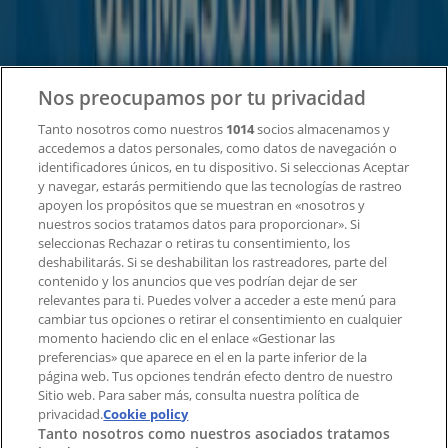
Noticias y prensa
Trabaja con nosotros
Contacto
Nos preocupamos por tu privacidad
Tanto nosotros como nuestros
1014
socios almacenamos y
accedemos a datos personales, como datos de navegación o
Contacto comercial y de marketing
identificadores únicos, en tu dispositivo. Si seleccionas Aceptar
Tienda mal colocada en el mapa
y navegar, estarás permitiendo que las tecnologías de rastreo
Notificar un folleto
apoyen los propósitos que se muestran en «nosotros y
¿Encontraste un problema en la web o en la
nuestros socios tratamos datos para proporcionar». Si
aplicación?
seleccionas Rechazar o retiras tu consentimiento, los
deshabilitarás. Si se deshabilitan los rastreadores, parte del
contenido y los anuncios que ves podrían dejar de ser
Índices
relevantes para ti. Puedes volver a acceder a este menú para
cambiar tus opciones o retirar el consentimiento en cualquier
momento haciendo clic en el enlace «Gestionar las
preferencias» que aparece en el en la parte inferior de la
Marcas
página web. Tus opciones tendrán efecto dentro de nuestro
Marcas locales
Sitio web. Para saber más, consulta nuestra política de
Negocios
privacidad.
Cookie policy
Tanto nosotros como nuestros asociados tratamos
Negocios cercanos